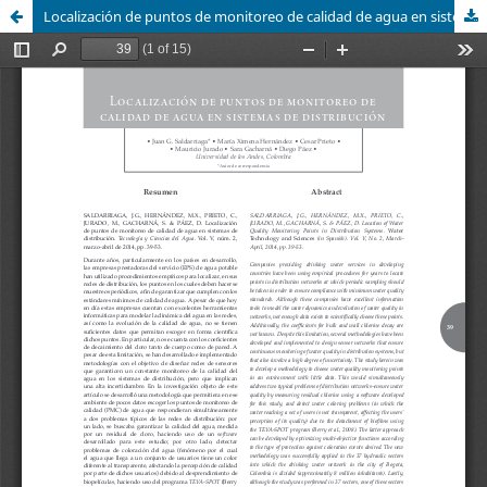
Localización de puntos de monitoreo de calidad de agua en sistemas de distribución