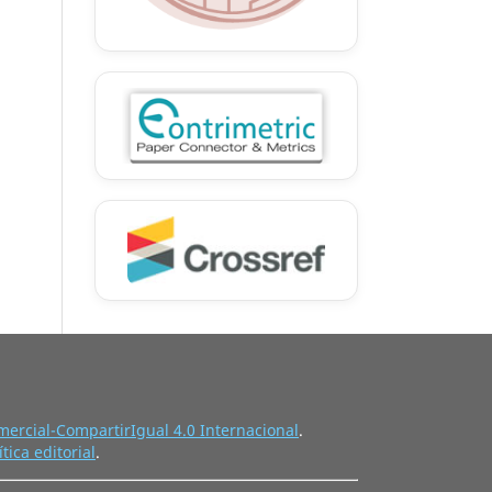
ercial-CompartirIgual 4.0 Internacional
.
ítica editorial
.