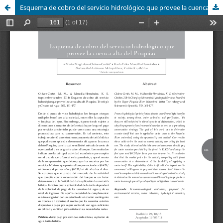
Esquema de cobro del servicio hidrológico que provee la cuenca alta del Pixquiac