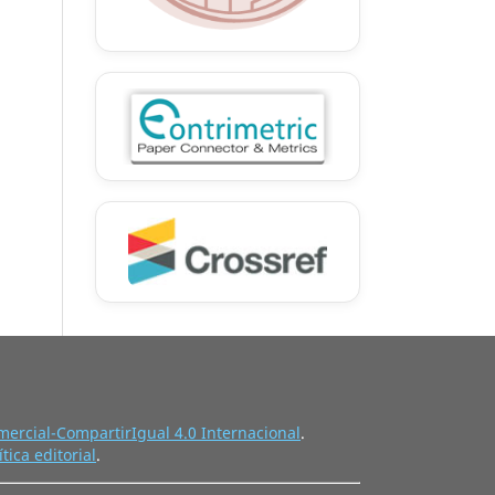
ercial-CompartirIgual 4.0 Internacional
.
ítica editorial
.