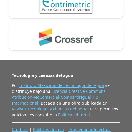
Tecnología y ciencias del agua
Por
Instituto Mexicano de Tecnología del Agua
se
distribuye bajo una
Licencia Creative Commons
Atribución-NoComercial-CompartirIgual 4.0
Internacional
. Basada en una obra publicada en
Revista Tecnología y ciencias del agua
. Para permisos
adicionales consulte la
Política editorial
.
Créditos
|
Políticas de uso
|
Propiedad intelectual
|