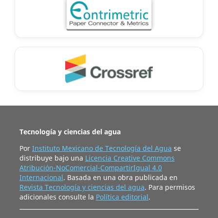
Tecnología y ciencias del agua
Por
Instituto Mexicano de Tecnología del Agua
se
distribuye bajo una
Licencia Creative Commons
Atribución-NoComercial-CompartirIgual 4.0
Internacional
. Basada en una obra publicada en
Revista Tecnología y ciencias del agua
. Para permisos
adicionales consulte la
Política editorial
.