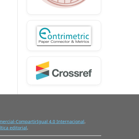
ercial-CompartirIgual 4.0 Internacional
.
ítica editorial
.