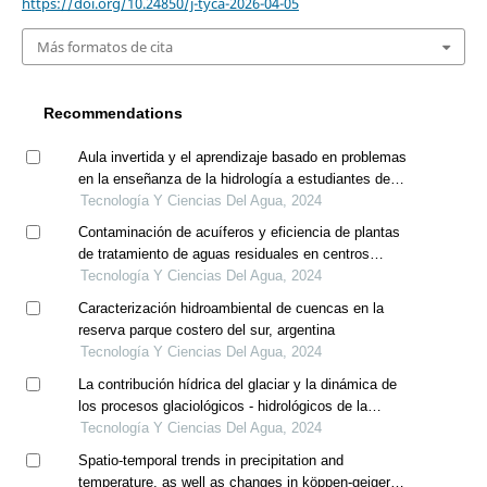
https://doi.org/10.24850/j-tyca-2026-04-05
Más formatos de cita
Recommendations
Aula invertida y el aprendizaje basado en problemas
en la enseñanza de la hidrología a estudiantes de
ingeniería civil en cuba, perú y mozambique
Tecnología Y Ciencias Del Agua, 2024
Contaminación de acuíferos y eficiencia de plantas
de tratamiento de aguas residuales en centros
urbanos de itapúa, paraguay
Tecnología Y Ciencias Del Agua, 2024
Caracterización hidroambiental de cuencas en la
reserva parque costero del sur, argentina
Tecnología Y Ciencias Del Agua, 2024
La contribución hídrica del glaciar y la dinámica de
los procesos glaciológicos - hidrológicos de la
cuenca. caso yanamarey, cordillera blanca, perú
Tecnología Y Ciencias Del Agua, 2024
Spatio-temporal trends in precipitation and
temperature, as well as changes in köppen-geiger