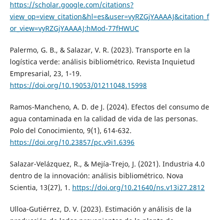
https://scholar.google.com/citations?
view_op=view_citation&hl=es&user=vyRZGjYAAAAJ&citation_f
or_view=vyRZGjYAAAAJ:hMod-77fHWUC
Palermo, G. B., & Salazar, V. R. (2023). Transporte en la
logística verde: análisis bibliométrico. Revista Inquietud
Empresarial, 23, 1-19.
https://doi.org/10.19053/01211048.15998
Ramos-Mancheno, A. D. de J. (2024). Efectos del consumo de
agua contaminada en la calidad de vida de las personas.
Polo del Conocimiento, 9(1), 614-632.
https://doi.org/10.23857/pc.v9i1.6396
Salazar-Velázquez, R., & Mejía-Trejo, J. (2021). Industria 4.0
dentro de la innovación: análisis bibliométrico. Nova
Scientia, 13(27), 1.
https://doi.org/10.21640/ns.v13i27.2812
Ulloa-Gutiérrez, D. V. (2023). Estimación y análisis de la