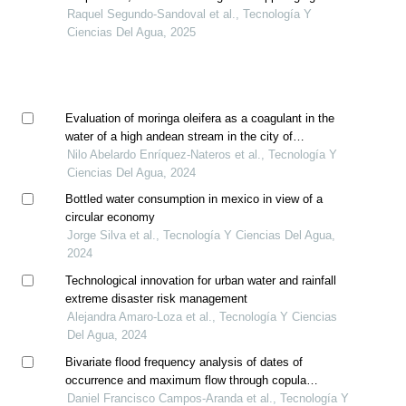
climate classes in the sila river sub-basin, mexico
Raquel Segundo-Sandoval et al., Tecnología Y
(1956-2015)
Ciencias Del Agua, 2025
Evaluation of moringa oleifera as a coagulant in the
water of a high andean stream in the city of
huancavelica, peru
Nilo Abelardo Enríquez-Nateros et al., Tecnología Y
Ciencias Del Agua, 2024
Bottled water consumption in mexico in view of a
circular economy
Jorge Silva et al., Tecnología Y Ciencias Del Agua,
2024
Technological innovation for urban water and rainfall
extreme disaster risk management
Alejandra Amaro-Loza et al., Tecnología Y Ciencias
Del Agua, 2024
Bivariate flood frequency analysis of dates of
occurrence and maximum flow through copula
functions
Daniel Francisco Campos-Aranda et al., Tecnología Y