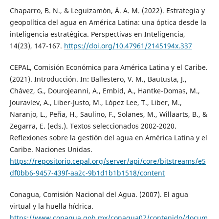
Chaparro, B. N., & Leguizamón, Á. A. M. (2022). Estrategia y
geopolítica del agua en América Latina: una óptica desde la
inteligencia estratégica. Perspectivas en Inteligencia,
14(23), 147-167.
https://doi.org/10.47961/2145194x.337
CEPAL, Comisión Económica para América Latina y el Caribe.
(2021). Introducción. In: Ballestero, V. M., Bautusta, J.,
Chávez, G., Dourojeanni, A., Embid, A., Hantke-Domas, M.,
Jouravlev, A., Liber-Justo, M., López Lee, T., Liber, M.,
Naranjo, L., Peña, H., Saulino, F., Solanes, M., Willaarts, B., &
Zegarra, E. (eds.). Textos seleccionados 2002-2020.
Reflexiones sobre la gestión del agua en América Latina y el
Caribe. Naciones Unidas.
https://repositorio.cepal.org/server/api/core/bitstreams/e5
df0bb6-9457-439f-aa2c-9b1d1b1b1518/content
Conagua, Comisión Nacional del Agua. (2007). El agua
virtual y la huella hídrica.
https://www.conagua.gob.mx/conagua07/contenido/docum