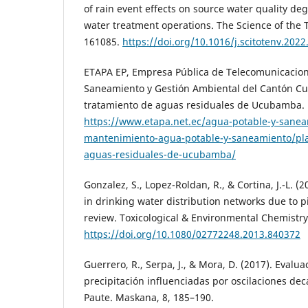
of rain event effects on source water quality d
water treatment operations. The Science of the 
161085.
https://doi.org/10.1016/j.scitotenv.202
ETAPA EP, Empresa Pública de Telecomunicacion
Saneamiento y Gestión Ambiental del Cantón Cue
tratamiento de aguas residuales de Ucubamba. 
https://www.etapa.net.ec/agua-potable-y-sanea
mantenimiento-agua-potable-y-saneamiento/pla
aguas-residuales-de-ucubamba/
Gonzalez, S., Lopez-Roldan, R., & Cortina, J.-L. (
in drinking water distribution networks due to p
review. Toxicological & Environmental Chemistry,
https://doi.org/10.1080/02772248.2013.840372
Guerrero, R., Serpa, J., & Mora, D. (2017). Evalu
precipitación influenciadas por oscilaciones dec
Paute. Maskana, 8, 185–190.