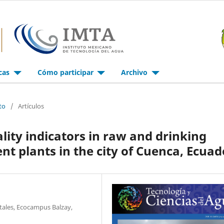
icas
Cómo participar
Archivo
to
/
Artículos
ality indicators in raw and drinking
t plants in the city of Cuenca, Ecuad
tales, Ecocampus Balzay,