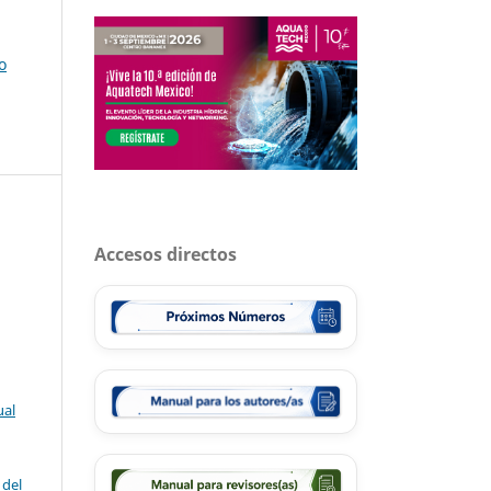
o
Accesos directos
ual
 del