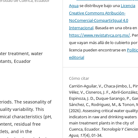
ersidad de Cuenca, Ecuador
Agua
se distribuye bajo una
Licencia
Creative Commons Atribución-
NoComercial-CompartirIgual 4.0
Internacional
. Basada en una obra en
https://www.revistatyca.org.mx/
. Pe
que vayan más allá de lo cubierto por
licencia pueden encontrarse en
Políti
ater treatment, water
editorial
utants, Ecuador
Cómo citar
Carrión-Aguilar, V., Chaca-Jimbo, I., Pi
Vélez, V., Cisneros, J. F., Abril-González
Espinoza, J. D., Duque-Sarango, P., Gar
eriods. The seasonality of
Sánchez, C., Rodriguez, M., & Tonon, 
ality variability. This
(2026). Assessing critical water qualit
mical characteristics (pH,
indicators in raw and drinking waters 
main treatment plants in the city of
ntent, residual free
Cuenca, Ecuador.
Tecnología Y Ciencia
tlets, and in the
Agua
,
17
(4), 01-34.