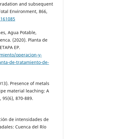
egradation and subsequent
Total Environment, 866,
2.161085
es, Agua Potable,
nca. (2020). Planta de
ETAPA EP.
miento/operacion-y-
nta-de-tratamiento-de-
2013). Presence of metals
ipe material leaching: A
 95(6), 870-889.
ación de intensidades de
adales: Cuenca del Río