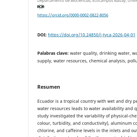
Departamento de Biociencias, Ecocampus Balzay, Univ
https://orcid.org/0000-0002-0822-8056
DOI:
https://doi.org/10.24850/j-tyca-2026-04-01
Palabras clave:
water quality, drinking water, w
supply, water resources, chemical analysis, poll
Resumen
Ecuador is a tropical country with wet and dry p
water resources leads to water availability and qu
study investigated the variability of physical-che
colour, turbidity, and conductivity), aluminum co
chlorine, and caffeine levels in the inlets and ou