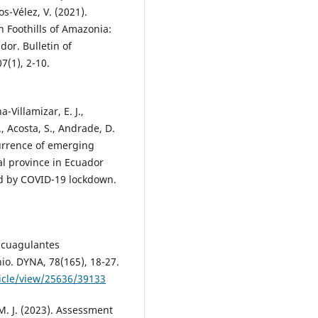
os-Vélez, V. (2021).
 Foothills of Amazonia:
dor. Bulletin of
7(1), 2-10.
a-Villamizar, E. J.,
., Acosta, S., Andrade, D.
currence of emerging
al province in Ecuador
ed by COVID-19 lockdown.
o cuagulantes
io. DYNA, 78(165), 18-27.
ticle/view/25636/39133
 M. J. (2023). Assessment