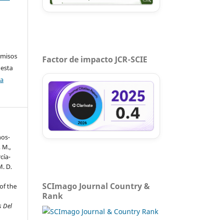
rmisos
Factor de impacto JCR-SCIE
 esta
ca
nos-
, M.,
cía-
M. D.
y
SCImago Journal Country &
of the
Rank
s Del