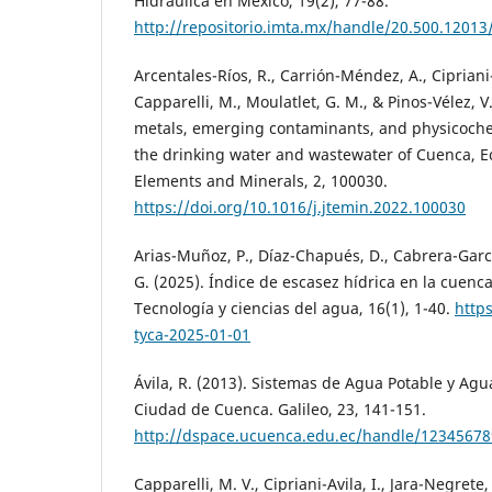
Hidráulica en México, 19(2), 77-88.
http://repositorio.imta.mx/handle/20.500.12013
Arcentales-Ríos, R., Carrión-Méndez, A., Cipriani-Á
Capparelli, M., Moulatlet, G. M., & Pinos-Vélez, 
metals, emerging contaminants, and physicochem
the drinking water and wastewater of Cuenca, Ec
Elements and Minerals, 2, 100030.
https://doi.org/10.1016/j.jtemin.2022.100030
Arias-Muñoz, P., Díaz-Chapués, D., Cabrera-Garcí
G. (2025). Índice de escasez hídrica en la cuenc
Tecnología y ciencias del agua, 16(1), 1-40.
https
tyca-2025-01-01
Ávila, R. (2013). Sistemas de Agua Potable y Agu
Ciudad de Cuenca. Galileo, 23, 141-151.
http://dspace.ucuenca.edu.ec/handle/1234567
Capparelli, M. V., Cipriani-Avila, I., Jara-Negrete,