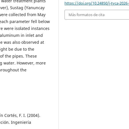
g water treatment plants
https://doi.org/10.24850/j-tyca-2026
iver), Sustag (Yanuncay
were collected from May
Más formatos de cita
each parameter fell below
re were isolated instances
 aluminum in inlet and
ne was also observed at
ight be due to the
of the pipes. These
ing water. However, more
hroughout the
 Cortés, F. I. (2004).
ción. Ingeniería