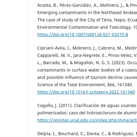
Acosta, B., Pérez-González, A., Molinero, J., & Pin
Emerging contaminants in the Northeast Andean
The case of study of the City of Tena, Napo, Ecua
Environmental Contamination and Toxicology, 10
https://doi.org/10.1007/s00128-021-03275-8
Cipriani-Avila, I., Molinero, J., Cabrera, M., Medin
Capparelli, M. V., Jara-Negrete, E., Pinos-Velez, V
L., Barrado, M., & Mogollón, N. G. S. (2023). Oc
contaminants in surface water bodies of a coast
and possible influence of tourism decline caus
Science of the Total Environment, 866, 161340.
https://doi.org/10.1016/j.scitotenv.2022.161340
Cogollo, J. (2011). Clarificación de aguas usand
polimerizados: caso del hidroxicloruro de alumin
https://revistas.unal.edu.co/index.php/dyna/ar
Delpla, I., Bouchard, C., Dorea, C., & Rodriguez,