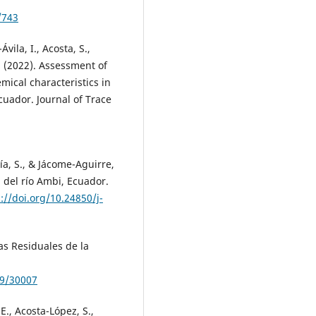
/743
vila, I., Acosta, S.,
V. (2022). Assessment of
ical characteristics in
uador. Journal of Trace
a, S., & Jácome-Aguirre,
a del río Ambi, Ecuador.
://doi.org/10.24850/j-
as Residuales de la
89/30007
 E., Acosta-López, S.,