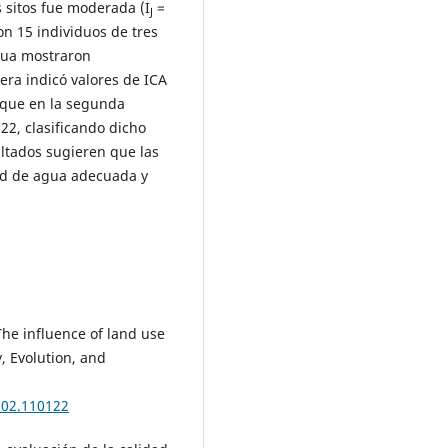
os sitos fue moderada (I
=
J
ron 15 individuos de tres
agua mostraron
era indicó valores de ICA
 que en la segunda
22, clasificando dicho
ltados sugieren que las
ad de agua adecuada y
The influence of land use
, Evolution, and
202.110122