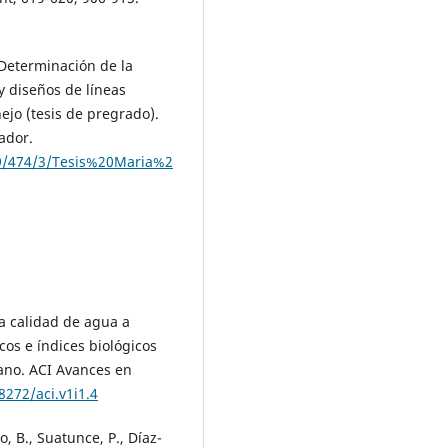
 Determinación de la
y diseños de líneas
jo (tesis de pregrado).
ador.
89/474/3/Tesis%20Maria%2
la calidad de agua a
os e índices biológicos
tano. ACI Avances en
8272/aci.v1i1.4
, B., Suatunce, P., Díaz-