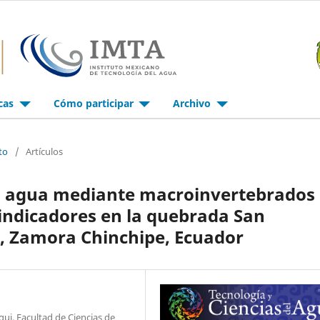
icas
Cómo participar
Archivo
to
/
Artículos
del agua mediante macroinvertebrados
indicadores en la quebrada San
i, Zamora Chinchipe, Ecuador
ui, Facultad de Ciencias de