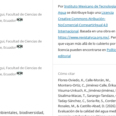
Por
Instituto Mexicano de Tecnología
Agua
se distribuye bajo una
Licencia
ui, Facultad de Ciencias de
Creative Commons Atribución-
pe, Ecuador
NoComercial-CompartirIgual 4.0
Internacional
. Basada en una obra en
https://www.revistatyca.org.mx/
. Pe
ui, Facultad de Ciencias de
que vayan más allá de lo cubierto por
pe, Ecuador
licencia pueden encontrarse en
Políti
editorial
ui, Facultad de Ciencias de
Cómo citar
pe, Ecuador
Flores-Oviedo, K., Calle-Morán, M.,
Montero-Ortiz, C., Jiménez-Calle, Érika
Visuma-Unkuch, K., Jiménez-Jiménez, K
Sisalima-Macas, T., Sarango-Tandazo, 
Taday-Sánchez, C., Soria-Re, S., Corder
Rosales, M., & Castillo-Abad, D. (2026)
Evaluación de la calidad del agua med
bientales, biodiversidad,