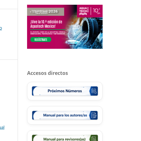
o
Accesos directos
ual