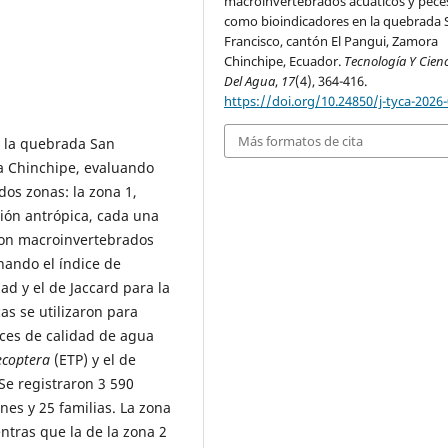
macroinvertebrados acuáticos y pece
como bioindicadores en la quebrada 
Francisco, cantón El Pangui, Zamora
Chinchipe, Ecuador.
Tecnología Y Cien
Del Agua
,
17
(4), 364-416.
https://doi.org/10.24850/j-tyca-2026
Más formatos de cita
n la quebrada San
ra Chinchipe, evaluando
dos zonas: la zona 1,
ción antrópica, cada una
ron macroinvertebrados
nando el índice de
ad y el de Jaccard para la
as se utilizaron para
ices de calidad de agua
ecoptera
(ETP) y el de
e registraron 3 590
es y 25 familias. La zona
entras que la de la zona 2