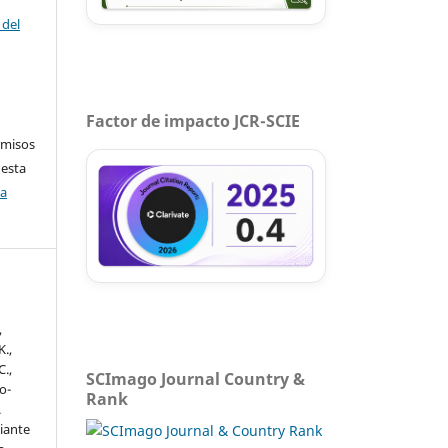
 del
Factor de impacto JCR-SCIE
rmisos
 esta
ca
,
.,
C.,
SCImago Journal Country &
o-
Rank
.
iante