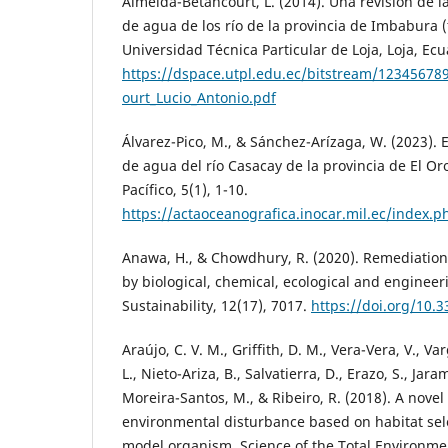
Almeida-Betancourt, L. (2014). Una revisión de l
de agua de los río de la provincia de Imbabura (
Universidad Técnica Particular de Loja, Loja, Ecu
https://dspace.utpl.edu.ec/bitstream/1234567
ourt_Lucio_Antonio.pdf
Álvarez-Pico, M., & Sánchez-Arízaga, W. (2023). 
de agua del río Casacay de la provincia de El Or
Pacífico, 5(1), 1-10.
https://actaoceanografica.inocar.mil.ec/index.p
Anawa, H., & Chowdhury, R. (2020). Remediation 
by biological, chemical, ecological and engineer
Sustainability, 12(17), 7017.
https://doi.org/10.
Araújo, C. V. M., Griffith, D. M., Vera-Vera, V., Va
L., Nieto-Ariza, B., Salvatierra, D., Erazo, S., Jaram
Moreira-Santos, M., & Ribeiro, R. (2018). A nove
environmental disturbance based on habitat sele
model organism. Science of the Total Environme