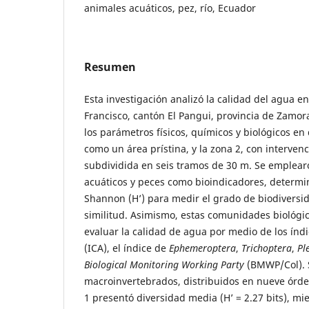
animales acuáticos, pez, río, Ecuador
Resumen
Esta investigación analizó la calidad del agua e
Francisco, cantón El Pangui, provincia de Zamo
los parámetros físicos, químicos y biológicos en 
como un área prístina, y la zona 2, con interven
subdividida en seis tramos de 30 m. Se emplea
acuáticos y peces como bioindicadores, determi
Shannon (H’) para medir el grado de biodiversid
similitud. Asimismo, estas comunidades biológic
evaluar la calidad de agua por medio de los índ
(ICA), el índice de
Ephemeroptera
,
Trichoptera
,
Pl
Biological Monitoring Working Party
(BMWP/Col). S
macroinvertebrados, distribuidos en nueve órden
1 presentó diversidad media (H’ = 2.27 bits), mi