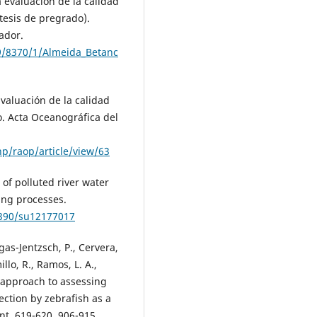
a evaluación de la calidad
tesis de pregrado).
ador.
89/8370/1/Almeida_Betanc
Evaluación de la calidad
o. Acta Oceanográfica del
hp/raop/article/view/63
of polluted river water
ing processes.
3390/su12177017
rgas-Jentzsch, P., Cervera,
illo, R., Ramos, L. A.,
l approach to assessing
ction by zebrafish as a
nt, 619-620, 906-915.