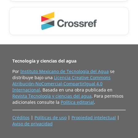
Tecnología y ciencias del agua
Por
Instituto Mexicano de Tecnología del Agua
se
distribuye bajo una
Licencia Creative Commons
Atribución-NoComercial-CompartirIgual 4.0
Internacional
. Basada en una obra publicada en
Revista Tecnología y ciencias del agua
. Para permisos
adicionales consulte la
Política editorial
.
Créditos
|
Políticas de uso
|
Propiedad intelectual
|
Aviso de privacidad