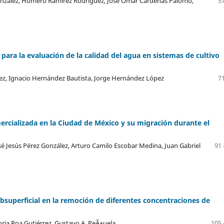
onzález, Homero Ramírez Rodríguez, José Omar Cárdenas Palomo,
57
para la evaluación de la calidad del agua en sistemas de cultivo
dez, Ignacio Hernández Bautista, Jorge Hernández López
71
ercializada en la Ciudad de México y su migración durante el
sé Jesús Pérez González, Arturo Camilo Escobar Medina, Juan Gabriel
91 
ubsuperficial en la remoción de diferentes concentraciones de
ria Roa Gutiérrez, Gustavo A. PeÃ±uela
105 