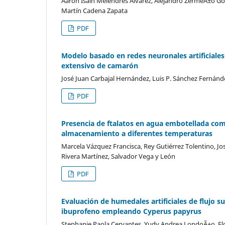
Aaron Isain Melendres Alvarez, Alejandro ZermeÃ±o G
Martín Cadena Zapata
PDF
Modelo basado en redes neuronales artificiales 
extensivo de camarón
José Juan Carbajal Hernández, Luis P. Sánchez Fernán
PDF
Presencia de ftalatos en agua embotellada com
almacenamiento a diferentes temperaturas
Marcela Vázquez Francisca, Rey Gutiérrez Tolentino, Jo
Rivera Martínez, Salvador Vega y León
PDF
Evaluación de humedales artificiales de flujo s
ibuprofeno empleando Cyperus papyrus
Stephanie Paola Cervantes, Yudy Andrea LondoÃ±o, Flo