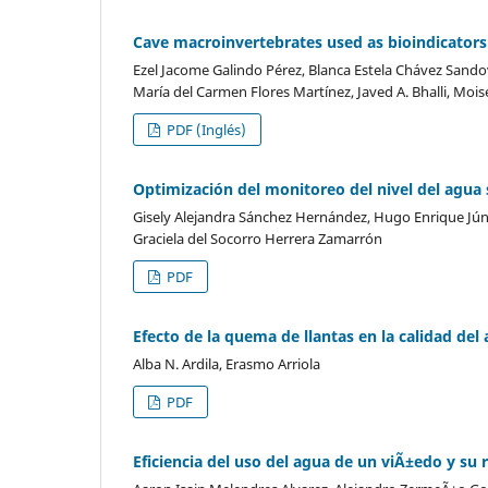
Cave macroinvertebrates used as bioindicators 
Ezel Jacome Galindo Pérez, Blanca Estela Chávez Sandova
María del Carmen Flores Martínez, Javed A. Bhalli, Mois
PDF (Inglés)
Optimización del monitoreo del nivel del agua 
Gisely Alejandra Sánchez Hernández, Hugo Enrique Júnez
Graciela del Socorro Herrera Zamarrón
PDF
Efecto de la quema de llantas en la calidad de
Alba N. Ardila, Erasmo Arriola
PDF
Eficiencia del uso del agua de un viÃ±edo y su 