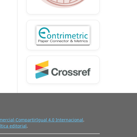
ercial-CompartirIgual 4.0 Internacional
.
ítica editorial
.