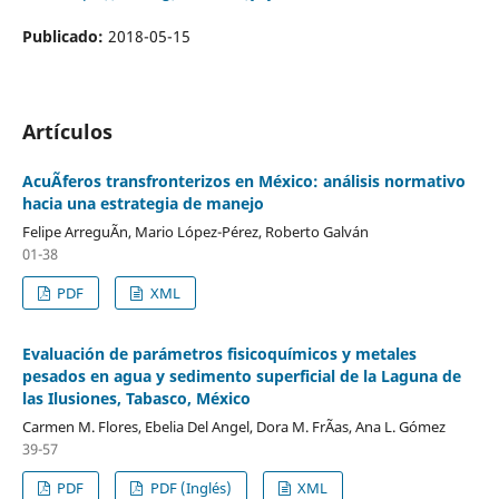
Publicado:
2018-05-15
Artículos
AcuÃ­feros transfronterizos en México: análisis normativo
hacia una estrategia de manejo
Felipe ArreguÃ­n, Mario López-Pérez, Roberto Galván
01-38
PDF
XML
Evaluación de parámetros fisicoquímicos y metales
pesados en agua y sedimento superficial de la Laguna de
las Ilusiones, Tabasco, México
Carmen M. Flores, Ebelia Del Angel, Dora M. FrÃ­as, Ana L. Gómez
39-57
PDF
PDF (Inglés)
XML