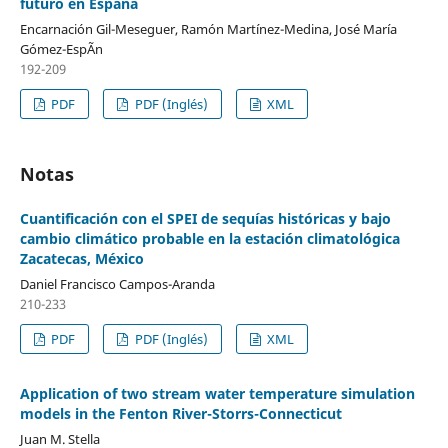
futuro en España
Encarnación Gil-Meseguer, Ramón Martínez-Medina, José María
Gómez-EspÃ­n
192-209
PDF
PDF (Inglés)
XML
Notas
Cuantificación con el SPEI de sequías históricas y bajo
cambio climático probable en la estación climatológica
Zacatecas, México
Daniel Francisco Campos-Aranda
210-233
PDF
PDF (Inglés)
XML
Application of two stream water temperature simulation
models in the Fenton River-Storrs-Connecticut
Juan M. Stella