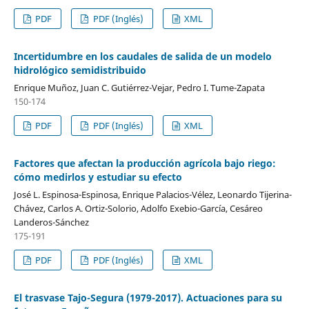
PDF
PDF (Inglés)
XML
Incertidumbre en los caudales de salida de un modelo
hidrológico semidistribuido
Enrique Muñoz, Juan C. Gutiérrez-Vejar, Pedro I. Tume-Zapata
150-174
PDF
PDF (Inglés)
XML
Factores que afectan la producción agrícola bajo riego:
cómo medirlos y estudiar su efecto
José L. Espinosa-Espinosa, Enrique Palacios-Vélez, Leonardo Tijerina-
Chávez, Carlos A. Ortiz-Solorio, Adolfo Exebio-García, Cesáreo
Landeros-Sánchez
175-191
PDF
PDF (Inglés)
XML
El trasvase Tajo-Segura (1979-2017). Actuaciones para su