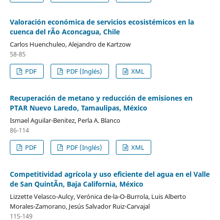
Valoración económica de servicios ecosistémicos en la
cuenca del rÃ­o Aconcagua, Chile
Carlos Huenchuleo, Alejandro de Kartzow
58-85
PDF
PDF (Inglés)
XML
Recuperación de metano y reducción de emisiones en
PTAR Nuevo Laredo, Tamaulipas, México
Ismael Aguilar-Benitez, Perla A. Blanco
86-114
PDF
PDF (Inglés)
XML
Competitividad agrícola y uso eficiente del agua en el Valle
de San QuintÃ­n, Baja California, México
Lizzette Velasco-Aulcy, Verónica de-la-O-Burrola, Luis Alberto
Morales-Zamorano, Jesús Salvador Ruiz-Carvajal
115-149