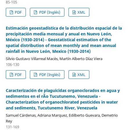
85-105
PDF
PDF (Inglés)
XML
Estimación geoestadística de la distribución espacial de la
precipitación media mensual y anual en Nuevo León,
México (1930-2014) - Geostatistical estimation of the
spatial distribution of mean monthly and mean annual
rainfall in Nuevo León, Mexico (1930-2014)
Silvio Gustavo Villarreal Macés, Martín Alberto Díaz Viera
106-130
PDF
PDF (Inglés)
XML
Caracterización de plaguicidas organoclorados en agua y
sedimentos en el rÃ­o Tucutunemo, Venezuela -
Characterization of organochlorated pesticides in water
and sediments, Tucutunemo River, Venezuela
Samuel Cárdenas, Adriana Marquez, Edilberto Guevara, Demetrio
Rey
131-169