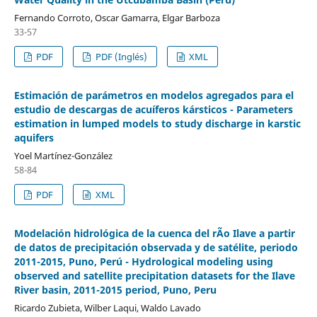
Fernando Corroto, Oscar Gamarra, Elgar Barboza
33-57
PDF
PDF (Inglés)
XML
Estimación de parámetros en modelos agregados para el
estudio de descargas de acuíferos kársticos - Parameters
estimation in lumped models to study discharge in karstic
aquifers
Yoel Martínez-González
58-84
PDF
XML
Modelación hidrológica de la cuenca del rÃ­o Ilave a partir
de datos de precipitación observada y de satélite, periodo
2011-2015, Puno, Perú - Hydrological modeling using
observed and satellite precipitation datasets for the Ilave
River basin, 2011-2015 period, Puno, Peru
Ricardo Zubieta, Wilber Laqui, Waldo Lavado