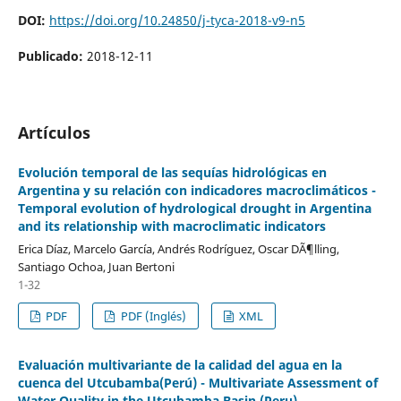
DOI:
https://doi.org/10.24850/j-tyca-2018-v9-n5
Publicado:
2018-12-11
Artículos
Evolución temporal de las sequías hidrológicas en
Argentina y su relación con indicadores macroclimáticos -
Temporal evolution of hydrological drought in Argentina
and its relationship with macroclimatic indicators
Erica Díaz, Marcelo García, Andrés Rodríguez, Oscar DÃ¶lling,
Santiago Ochoa, Juan Bertoni
1-32
PDF
PDF (Inglés)
XML
Evaluación multivariante de la calidad del agua en la
cuenca del Utcubamba(Perú) - Multivariate Assessment of
Water Quality in the Utcubamba Basin (Peru)