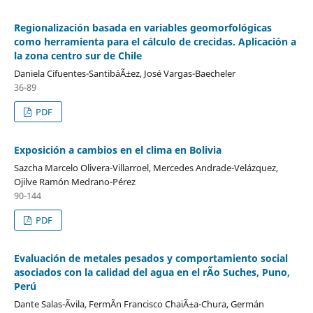
Regionalización basada en variables geomorfológicas
como herramienta para el cálculo de crecidas. Aplicación a
la zona centro sur de Chile
Daniela Cifuentes-SantibáÃ±ez, José Vargas-Baecheler
36-89
PDF
Exposición a cambios en el clima en Bolivia
Sazcha Marcelo Olivera-Villarroel, Mercedes Andrade-Velázquez,
Ojilve Ramón Medrano-Pérez
90-144
PDF
Evaluación de metales pesados y comportamiento social
asociados con la calidad del agua en el rÃ­o Suches, Puno,
Perú
Dante Salas-Ãvila, FermÃ­n Francisco ChaiÃ±a-Chura, Germán