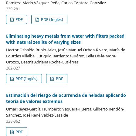
Ramírez, Mario Vázquez-Peña, Carlos CÃ­ntora-González
239-281
PDF
PDF (Inglés)
Eliminating heavy metals from water with filters packed
with natural zeolite of varying sizes
Hector Osbaldo Rubio-Arias, Jesús Manuel Ochoa-Rivero, María de
Lourdes Villalba, Eutiquio Barrientos-Juárez, Celia De-la-Mora-
Orozco, Beatriz Adriana Rocha-Gutiérrez
282-327
PDF (Inglés)
PDF
Estimación del riesgo de ocurrencia de heladas aplicando
teoría de valores extremos
Omar Reyes-García, Humberto Vaquera-Huerta, Gilberto Rendón-
Sanchez, José René Valdez-Lazalde
328-362
PDF