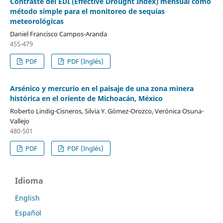
Contraste del EDI (Effective Drought Index) mensual como
método simple para el monitoreo de sequías
meteorológicas
Daniel Francisco Campos-Aranda
455-479
PDF
PDF (Inglés)
Arsénico y mercurio en el paisaje de una zona minera
histórica en el oriente de Michoacán, México
Roberto Lindig-Cisneros, Silvia Y. Gómez-Orozco, Verónica Osuna-
Vallejo
480-501
PDF
PDF (Inglés)
Idioma
English
Español