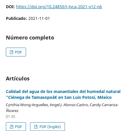
DOI:
https://doi.org/10.24850/j-tyca-2021-v12-n6
Publicado:
2021-11-01
Número completo
PDF
Artículos
Calidad del agua de los manantiales del humedal natural
"Ciénega de Tamasopoâ€ en San Luis Potosí, México
Cynthia Wong-Arguelles, Angel J. Alonso-Castro, Candy Carranza-
Ãlvarez
01-35
PDF
PDF (Inglés)