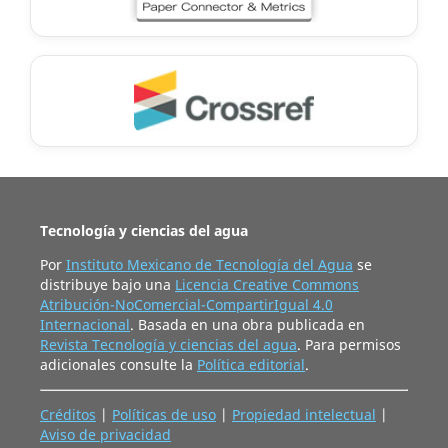
Tecnología y ciencias del agua
Por
Instituto Mexicano de Tecnología del Agua
se
distribuye bajo una
Licencia Creative Commons
Atribución-NoComercial-CompartirIgual 4.0
Internacional
. Basada en una obra publicada en
Revista Tecnología y ciencias del agua
. Para permisos
adicionales consulte la
Política editorial
.
Créditos
|
Políticas de uso
|
Propiedad intelectual
|
Aviso de privacidad