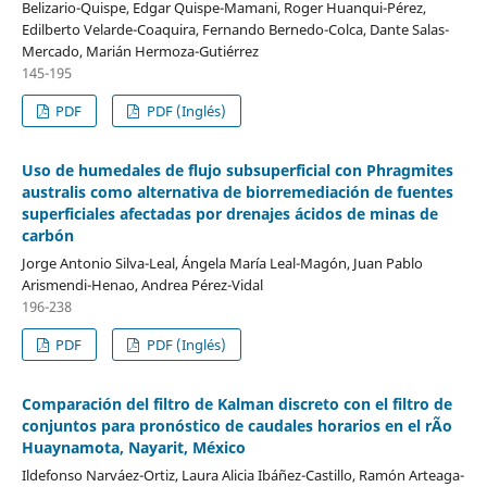
Belizario-Quispe, Edgar Quispe-Mamani, Roger Huanqui-Pérez,
Edilberto Velarde-Coaquira, Fernando Bernedo-Colca, Dante Salas-
Mercado, Marián Hermoza-Gutiérrez
145-195
PDF
PDF (Inglés)
Uso de humedales de flujo subsuperficial con Phragmites
australis como alternativa de biorremediación de fuentes
superficiales afectadas por drenajes ácidos de minas de
carbón
Jorge Antonio Silva-Leal, Ángela María Leal-Magón, Juan Pablo
Arismendi-Henao, Andrea Pérez-Vidal
196-238
PDF
PDF (Inglés)
Comparación del filtro de Kalman discreto con el filtro de
conjuntos para pronóstico de caudales horarios en el rÃ­o
Huaynamota, Nayarit, México
Ildefonso Narváez-Ortiz, Laura Alicia Ibáñez-Castillo, Ramón Arteaga-