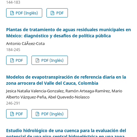
144-183
PDF (Inglés)
PDF
Plantas de tratamiento de aguas residuales municipales en
México: diagnóstico y desafíos de política pública
Antonio CáÃ±ez-Cota
184-245
PDF
PDF (Inglés)
Modelos de evapotranspiración de referencia diaria en la
zona arrocera del Valle del Cauca, Colombia
Jesica Natalia Valencia-Gonzalez, Ramón Arteaga-Ramírez, Mario
Alberto Vázquez-Peña, Abel Quevedo-Nolasco
246-291
PDF
PDF (Inglés)
Estudio hidrológico de una cuenca para la evaluación del
potencial de una pico central hidroeléctrica en una zona