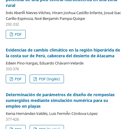
rural
Inés AberlÃ­ Nieves-Vilchez, Hiram Joshua Castillo-Infante, Josué Isac
Carillo-Espinoza, Noé Benjamín Pampa-Quispe
292-332
PDF
Evidencias de cambio climático en la región hiperárida de
la costa sur de Perú, cabecera del desierto de Atacama
Edwin Pino-Vargas, Eduardo Chávarri-Velarde
333-376
PDF
PDF (Inglés)
Determinación de parámetros de diseño de rompeolas
sumergidos mediante simulación numérica para su
empleo en playas
Kenia Hernández-Valdés, Luis FermÃ­n Córdova-López
377-426