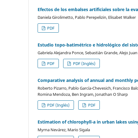
Efectos de los embalses artificiales sobre la ev
Daniela Girolimetto, Pablo Perepelizin, Elisabet Walker
PDF
Estudio topo-batimétrico e hidrológico del sis
Gabriela Alejandra Ponce, Sebastián Grande, Alejo Jua
PDF
PDF (Inglés)
Comparative analysis of annual and monthly pe
Roberto Pizarro, Pablo García-Chevesich, Francisco Balo
Romina Mendoza, Ben Ingram, Jonathan O Sharp
PDF (Inglés)
PDF
Estimation of chlorophyll-a in urban lakes usi
Myrna Nevárez, Mario Sigala