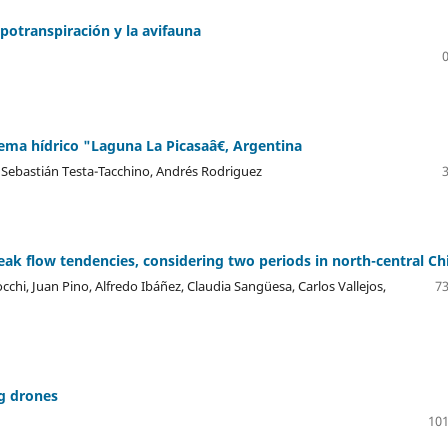
apotranspiración y la avifauna
tema hídrico "Laguna La Picasaâ€, Argentina
n Sebastián Testa-Tacchino, Andrés Rodriguez
ak flow tendencies, considering two periods in north-central Chi
cchi, Juan Pino, Alfredo Ibáñez, Claudia Sangüesa, Carlos Vallejos,
73
ng drones
101