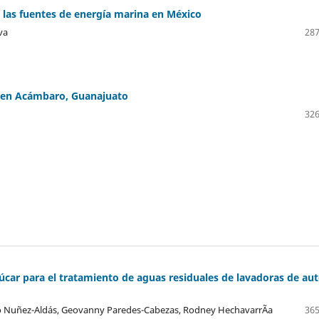
n las fuentes de energía marina en México
va
287
o en Acámbaro, Guanajuato
326
úcar para el tratamiento de aguas residuales de lavadoras de au
lo Nuñez-Aldás, Geovanny Paredes-Cabezas, Rodney HechavarrÃ­a
365