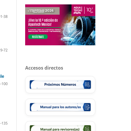
01-38
39-72
Accesos directos
le
-100
-135