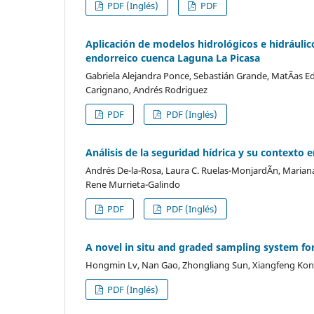
PDF (Inglés)
PDF
Aplicación de modelos hidrológicos e hidráulico
endorreico cuenca Laguna La Picasa
Gabriela Alejandra Ponce, Sebastián Grande, MatÃ­as Ed
Carignano, Andrés Rodriguez
PDF
PDF (Inglés)
Análisis de la seguridad hídrica y su contexto
Andrés De-la-Rosa, Laura C. Ruelas-MonjardÃ­n, Marian
Rene Murrieta-Galindo
PDF
PDF (Inglés)
A novel in situ and graded sampling system fo
Hongmin Lv, Nan Gao, Zhongliang Sun, Xiangfeng Ko
PDF (Inglés)