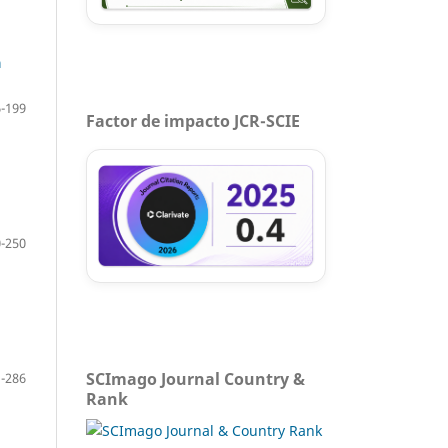
a
-199
Factor de impacto JCR-SCIE
-250
SCImago Journal Country &
-286
Rank