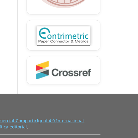
ercial-CompartirIgual 4.0 Internacional
.
ítica editorial
.