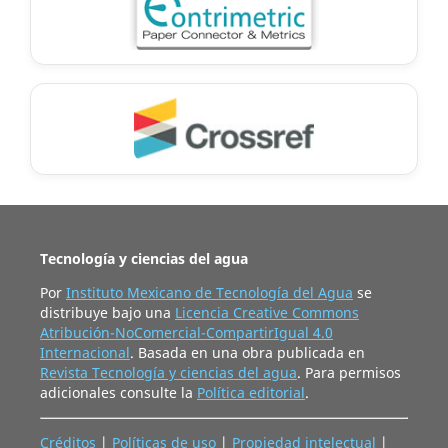
Tecnología y ciencias del agua
Por
Instituto Mexicano de Tecnología del Agua
se
distribuye bajo una
Licencia Creative Commons
Atribución-NoComercial-CompartirIgual 4.0
Internacional
. Basada en una obra publicada en
Revista Tecnología y ciencias del agua
. Para permisos
adicionales consulte la
Política editorial
.
Créditos
|
Políticas de uso
|
Propiedad intelectual
|