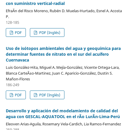
con suministro vertical-radial
EfraÃ­n del Risco Moreno, Rubén D. Muelas-Hurtado, Esnel A. Acosta
P.
128-185
PDF
PDF (Inglés)
Uso de isótopos ambientales del agua y geoquímica para
determinar fuentes de nitrato en el sur del acuífero
Cuernavaca
Luis González-Hita, Miguel A. Mejía-González, Vicente Ortega-Lara,
Blanca CarteÃ±o-Martinez, Juan C. Aparicio-González, Dustin S.
Mañon-Flores
186-249
PDF
PDF (Inglés)
Desarrollo y aplicación del modelamiento de calidad del
agua con GESCAL-AQUATOOL en el rÃ­o LurÃ­n-Lima-Perú
Eleoven Arias-Aguila, Rosemary Vela-Cardich, Lia Ramos-Fernandez
250-288