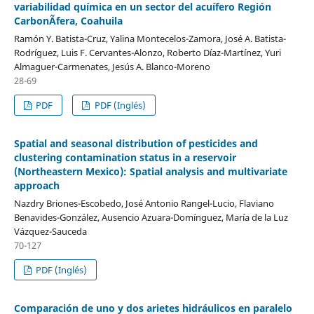
variabilidad química en un sector del acuífero Región
CarbonÃ­fera, Coahuila
Ramón Y. Batista-Cruz, Yalina Montecelos-Zamora, José A. Batista-
Rodríguez, Luis F. Cervantes-Alonzo, Roberto Díaz-Martínez, Yuri
Almaguer-Carmenates, Jesús A. Blanco-Moreno
28-69
PDF
PDF (Inglés)
Spatial and seasonal distribution of pesticides and
clustering contamination status in a reservoir
(Northeastern Mexico): Spatial analysis and multivariate
approach
Nazdry Briones-Escobedo, José Antonio Rangel-Lucio, Flaviano
Benavides-González, Ausencio Azuara-Domínguez, María de la Luz
Vázquez-Sauceda
70-127
PDF (Inglés)
Comparación de uno y dos arietes hidráulicos en paralelo