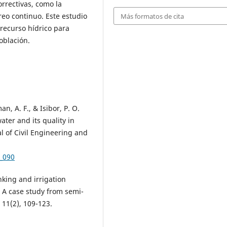
rrectivas, como la
reo continuo. Este estudio
Más formatos de cita
 recurso hídrico para
oblación.
n, A. F., & Isibor, P. O.
ter and its quality in
al of Civil Engineering and
8_090
nking and irrigation
 A case study from semi-
 11(2), 109-123.