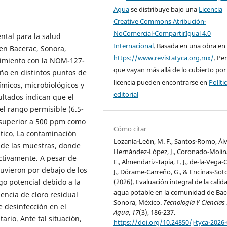
Agua
se distribuye bajo una
Licencia
Creative Commons Atribución-
NoComercial-CompartirIgual 4.0
ntal para la salud
Internacional
. Basada en una obra en
 en Bacerac, Sonora,
https://www.revistatyca.org.mx/
. Pe
limiento con la NOM-127-
que vayan más allá de lo cubierto por
ño en distintos puntos de
licencia pueden encontrarse en
Políti
micos, microbiológicos y
editorial
ultados indican que el
l rango permisible (6.5-
 superior a 500 ppm como
Cómo citar
tico. La contaminación
Lozanía-León, M. F., Santos-Romo, Álv
% de las muestras, donde
Hernández-López, J., Coronado-Molina
ectivamente. A pesar de
E., Almendariz-Tapia, F. J., de-la-Vega-O
uvieron por debajo de los
J., Dórame-Carreño, G., & Encinas-Soto,
go potencial debido a la
(2026). Evaluación integral de la calid
agua potable en la comunidad de Bac
sencia de cloro residual
Sonora, México.
Tecnología Y Ciencias 
de desinfección en el
Agua
,
17
(3), 186-237.
ario. Ante tal situación,
https://doi.org/10.24850/j-tyca-2026