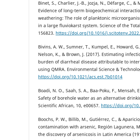
Binet, S., Charlier, J.-B., Jozja, N., Défarge, C., &
Evidence of long-term biogeochemical interacti
weathering: The role of planktonic microorganis
in a large fluviokarst system. Science of the Tot
156823.
https://doi.org/10.1016/j.scitotenv.202
Bivins, A. W., Sumner, T., Kumpel, E., Howard, G.
Nelson, K., & Brown, J. (2017). Estimating infecti
burden of diarrheal disease attributable to inte
using QMRA. Environmental Science & Technolog
https://doi.org/10.1021/acs.est.7b01014
Boadi, N. O., Saah, S. A., Baa-Poku, F., Mensah, E
Safety of borehole water as an alternative drink
Scientific African, 10, e00657.
https://doi.org/10
Boochs, P. W., Billib, M., Gutiérrez, C., & Aparici
contamination with arsenic, Región Lagunera, Mé
the discovery of arsenicosis in Latin America (1