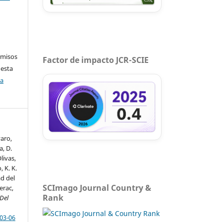
rmisos
Factor de impacto JCR-SCIE
 esta
ca
aro,
, D.
livas,
 K. K.
ad del
SCImago Journal Country &
erac,
Rank
Del
-03-06