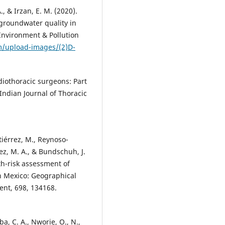
., & Irzan, E. M. (2020).
 groundwater quality in
Environment & Pollution
m/upload-images/(2)D-
rdiothoracic surgeons: Part
 Indian Journal of Thoracic
tiérrez, M., Reynoso-
z, M. A., & Bundschuh, J.
th-risk assessment of
in Mexico: Geographical
ent, 698, 134168.
a, C. A., Nworie, O., N.,