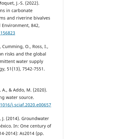
 Moquet, J.-S. (2022).
ons in carbonate
ms and riverine bivalves
al Environment, 842,
2.156823
, Cumming, O., Ross, I.,
on risks and the global
rmittent water supply
y, 51(13), 7542-7551.
. A., & Addo, M. (2020).
ing water source.
.1016/j.sciaf.2020.e00657
o, J. (2014). Groundwater
xico. In: One century of
914-2014): As2014 (pp.