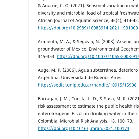
& Anorue, C. O. (2021). Seasonal variation in wat
diversity and microbial load of tropical freshwate
African Journal of Aquatic Science, 46(4), 414-42
https://doi.org/10.2989/16085914.2021.1931000
Armienta, M. A., & Segovia, N. (2008). Arsenic an
groundwater of Mexico. Environmental Geochemi
345-353.
https://doi.org/10.1007/s10653-008-91
Auge, M. P. (2006). Agua subterránea, deterioro 
Argentina: Universidad de Buenos Aires.
https://sedici.unlp.edu.ar/handle/10915/15908
Barragán, J. M., Cuesta, L. D., & Susa, M. R. (202
risk assessment to estimate the public health ri
enterotoxigenic E. coli in drinking water in the r
Colombia. Microbial Risk Analysis, 18, 100173.
https://doi.org/10.1016/j.mran.2021.100173