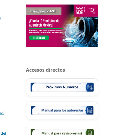
o
Accesos directos
ual
 del