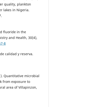
er quality, plankton
r lakes in Nigeria.
7.
d fluoride in the
stry and Health, 30(4),
67-8
de calidad y reserva.
1). Quantitative microbial
sk from exposure to
ural area of Villapinzon,