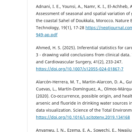
Adnani, I. E., Younsi, A., Namr, K. I., El-Achheb, A
Assessment of seasonal and spatial variation of
the coastal Sahel of Doukkala, Morocco. Nature 
Technology, 19(1), 17-28
https://neptjournal.co
949-ap.pdf
Ahmed, H. S. (2025). Inferential statistics for ca
3 - drawing valid conclusions from clinical data.
and Cardiovascular Surgery, 41(2), 233-247.
https://doi.org/10.1007/s12055-024-01867-7
Alarcón-Herrera, M. T., Martin-Alarcon, D. A., Gu
Cuevas, L., Martín-Domínguez, A., Olmos-Márque
(2020). Co-occurrence, possible origin, and heal
arsenic and fluoride in drinking water sources 
data visualization. Science of the Total Environm
https://doi.org/10.1016/j.scitotenv.2019.134168
Anyanwu, I. N., Ezema, E. A., Sowechi, E., Nwajiub