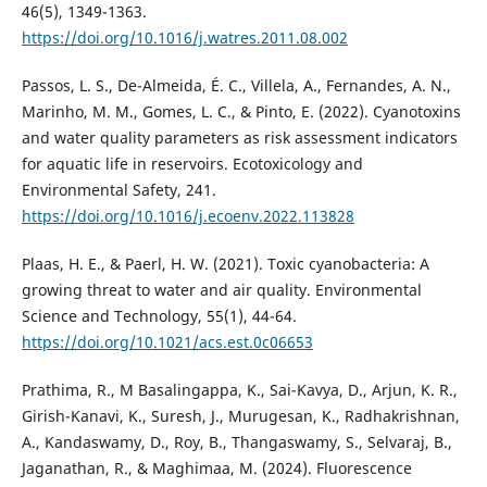
46(5), 1349-1363.
https://doi.org/10.1016/j.watres.2011.08.002
Passos, L. S., De-Almeida, É. C., Villela, A., Fernandes, A. N.,
Marinho, M. M., Gomes, L. C., & Pinto, E. (2022). Cyanotoxins
and water quality parameters as risk assessment indicators
for aquatic life in reservoirs. Ecotoxicology and
Environmental Safety, 241.
https://doi.org/10.1016/j.ecoenv.2022.113828
Plaas, H. E., & Paerl, H. W. (2021). Toxic cyanobacteria: A
growing threat to water and air quality. Environmental
Science and Technology, 55(1), 44-64.
https://doi.org/10.1021/acs.est.0c06653
Prathima, R., M Basalingappa, K., Sai-Kavya, D., Arjun, K. R.,
Girish-Kanavi, K., Suresh, J., Murugesan, K., Radhakrishnan,
A., Kandaswamy, D., Roy, B., Thangaswamy, S., Selvaraj, B.,
Jaganathan, R., & Maghimaa, M. (2024). Fluorescence