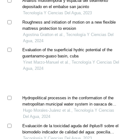
Análisis multitemporal y espacial del sedimento
depositado en el embalse san jacinto
Tecnología Y Ciencias Del Agua, 2023
Roughness and initiation of motion on a new flexible
mattress protection to erosion
Agostina Gratton et al., Tecnología Y Ciencias Del
Agua, 2024
Evaluation of the superficial hydric potential of the
guantanamo-guaso basin, cuba
Yinet Marzo-Manuel et al., Tecnología Y Ciencias Del
Agua, 2024
Hydropolitical processes in the conformation of the
metropolitan municipal water system in oaxaca de
juarez, oaxaca, mexico
Hugo Morales-Juárez et al., Tecnología Y Ciencias
Del Agua, 2024
Evaluación de la toxicidad aguda del ihplus® sobre el
biomodelo indicador de calidad del agua: poecilia
reticulata
Tecnología Y Ciencias Del Agua, 2023