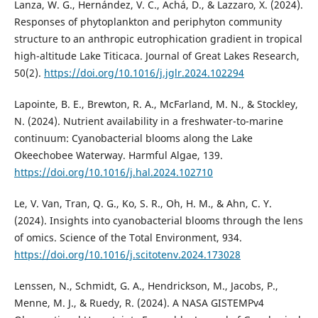
Lanza, W. G., Hernández, V. C., Achá, D., & Lazzaro, X. (2024).
Responses of phytoplankton and periphyton community
structure to an anthropic eutrophication gradient in tropical
high-altitude Lake Titicaca. Journal of Great Lakes Research,
50(2).
https://doi.org/10.1016/j.jglr.2024.102294
Lapointe, B. E., Brewton, R. A., McFarland, M. N., & Stockley,
N. (2024). Nutrient availability in a freshwater-to-marine
continuum: Cyanobacterial blooms along the Lake
Okeechobee Waterway. Harmful Algae, 139.
https://doi.org/10.1016/j.hal.2024.102710
Le, V. Van, Tran, Q. G., Ko, S. R., Oh, H. M., & Ahn, C. Y.
(2024). Insights into cyanobacterial blooms through the lens
of omics. Science of the Total Environment, 934.
https://doi.org/10.1016/j.scitotenv.2024.173028
Lenssen, N., Schmidt, G. A., Hendrickson, M., Jacobs, P.,
Menne, M. J., & Ruedy, R. (2024). A NASA GISTEMPv4