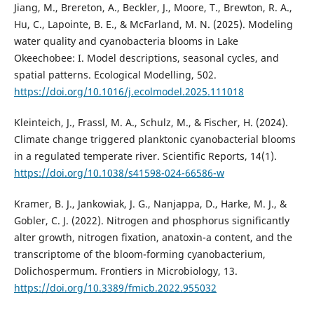
Jiang, M., Brereton, A., Beckler, J., Moore, T., Brewton, R. A.,
Hu, C., Lapointe, B. E., & McFarland, M. N. (2025). Modeling
water quality and cyanobacteria blooms in Lake
Okeechobee: I. Model descriptions, seasonal cycles, and
spatial patterns. Ecological Modelling, 502.
https://doi.org/10.1016/j.ecolmodel.2025.111018
Kleinteich, J., Frassl, M. A., Schulz, M., & Fischer, H. (2024).
Climate change triggered planktonic cyanobacterial blooms
in a regulated temperate river. Scientific Reports, 14(1).
https://doi.org/10.1038/s41598-024-66586-w
Kramer, B. J., Jankowiak, J. G., Nanjappa, D., Harke, M. J., &
Gobler, C. J. (2022). Nitrogen and phosphorus significantly
alter growth, nitrogen fixation, anatoxin-a content, and the
transcriptome of the bloom-forming cyanobacterium,
Dolichospermum. Frontiers in Microbiology, 13.
https://doi.org/10.3389/fmicb.2022.955032