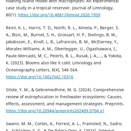
floating island model with macrophytes: An experimental
case study in a tropical reservoir. Journal of Limnology,
80(1).
https://doi.org/10.4081/jlimnol.2020.1959
Reinl, K. L., Harris, T. D., North, R. L., Almela, P., Berger, S.
A., Bizic, M., Burnet, S. H., Grossart, H. P., Ibelings, B. W.,
Jakobsson, E., Knoll, L. B., Lafrancois, B. M., McElarney, Y.,
Morales-Williams, A. M., Obertegger, U., Ogashawara, I.,
Paule-Mercado, M. C., Peierls, B. L., Rusak, J. A.,…, & Yokota,
K. (2023). Blooms also like it cold. Limnology and
Oceanography Letters, 8(4), 546-564.
https://doi.org/10.1002/lol2.10316
Sitote, Y. M., & Gebremedhine, M. G. (2024). Comprehensive
review of eutrophication in freshwater ecosystems: Causes,
effects, assessment, and management strategies. Preprints.
https://doi.org/10.20944/preprints202409.0704.v1
Swann, M. M., Cortes, A., Forrest, A. L., Framsted, N., Sadro,
S., Schladow, S. G., & De-Palma-Dow, A. (2024). Internal