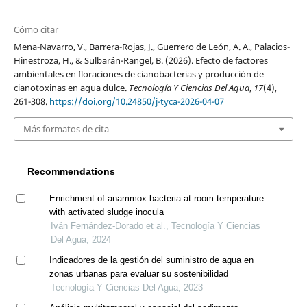
Cómo citar
Mena-Navarro, V., Barrera-Rojas, J., Guerrero de León, A. A., Palacios-
Hinestroza, H., & Sulbarán-Rangel, B. (2026). Efecto de factores
ambientales en floraciones de cianobacterias y producción de
cianotoxinas en agua dulce.
Tecnología Y Ciencias Del Agua
,
17
(4),
261-308.
https://doi.org/10.24850/j-tyca-2026-04-07
Más formatos de cita
Recommendations
Enrichment of anammox bacteria at room temperature
with activated sludge inocula
Iván Fernández-Dorado et al., Tecnología Y Ciencias
Del Agua, 2024
Indicadores de la gestión del suministro de agua en
zonas urbanas para evaluar su sostenibilidad
Tecnología Y Ciencias Del Agua, 2023