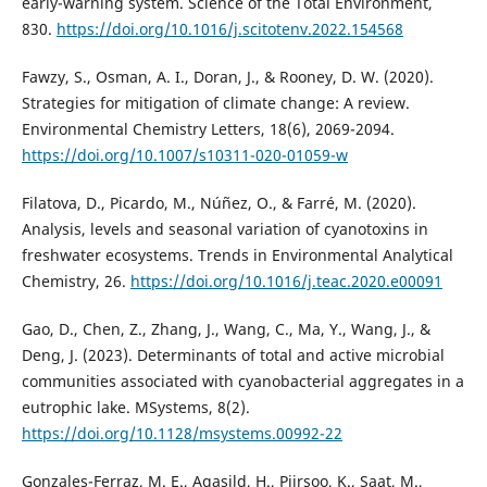
early-warning system. Science of the Total Environment,
830.
https://doi.org/10.1016/j.scitotenv.2022.154568
Fawzy, S., Osman, A. I., Doran, J., & Rooney, D. W. (2020).
Strategies for mitigation of climate change: A review.
Environmental Chemistry Letters, 18(6), 2069-2094.
https://doi.org/10.1007/s10311-020-01059-w
Filatova, D., Picardo, M., Núñez, O., & Farré, M. (2020).
Analysis, levels and seasonal variation of cyanotoxins in
freshwater ecosystems. Trends in Environmental Analytical
Chemistry, 26.
https://doi.org/10.1016/j.teac.2020.e00091
Gao, D., Chen, Z., Zhang, J., Wang, C., Ma, Y., Wang, J., &
Deng, J. (2023). Determinants of total and active microbial
communities associated with cyanobacterial aggregates in a
eutrophic lake. MSystems, 8(2).
https://doi.org/10.1128/msystems.00992-22
Gonzales-Ferraz, M. E., Agasild, H., Piirsoo, K., Saat, M.,