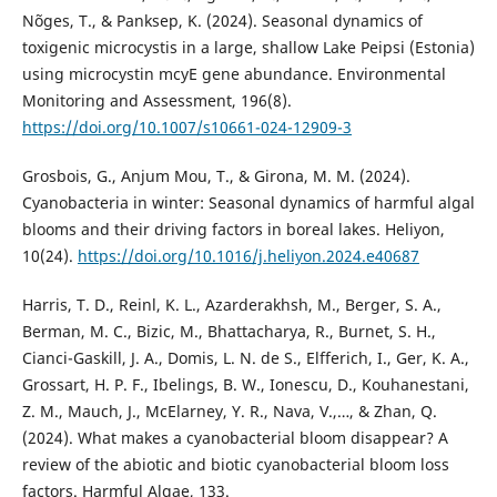
Nõges, T., & Panksep, K. (2024). Seasonal dynamics of
toxigenic microcystis in a large, shallow Lake Peipsi (Estonia)
using microcystin mcyE gene abundance. Environmental
Monitoring and Assessment, 196(8).
https://doi.org/10.1007/s10661-024-12909-3
Grosbois, G., Anjum Mou, T., & Girona, M. M. (2024).
Cyanobacteria in winter: Seasonal dynamics of harmful algal
blooms and their driving factors in boreal lakes. Heliyon,
10(24).
https://doi.org/10.1016/j.heliyon.2024.e40687
Harris, T. D., Reinl, K. L., Azarderakhsh, M., Berger, S. A.,
Berman, M. C., Bizic, M., Bhattacharya, R., Burnet, S. H.,
Cianci-Gaskill, J. A., Domis, L. N. de S., Elfferich, I., Ger, K. A.,
Grossart, H. P. F., Ibelings, B. W., Ionescu, D., Kouhanestani,
Z. M., Mauch, J., McElarney, Y. R., Nava, V.,…, & Zhan, Q.
(2024). What makes a cyanobacterial bloom disappear? A
review of the abiotic and biotic cyanobacterial bloom loss
factors. Harmful Algae, 133.