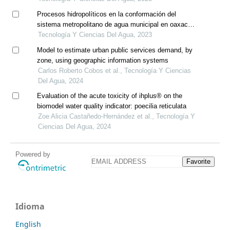
Procesos hidropolíticos en la conformación del
sistema metropolitano de agua municipal en oaxaca
de juárez, oaxaca, méxico
Tecnología Y Ciencias Del Agua, 2023
Model to estimate urban public services demand, by
zone, using geographic information systems
Carlos Roberto Cobos et al., Tecnología Y Ciencias
Del Agua, 2024
Evaluation of the acute toxicity of ihplus® on the
biomodel water quality indicator: poecilia reticulata
Zoe Alicia Castañedo-Hernández et al., Tecnología Y
Ciencias Del Agua, 2024
Powered by
Favorite
Idioma
English