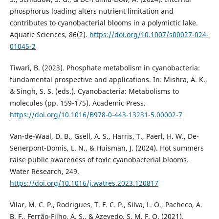
phosphorus loading alters nutrient limitation and
contributes to cyanobacterial blooms in a polymictic lake.
Aquatic Sciences, 86(2).
https://doi.org/10.1007/s00027-024-
01045-2
Tiwari, B. (2023). Phosphate metabolism in cyanobacteria:
fundamental prospective and applications. In: Mishra, A. K.,
& Singh, S. S. (eds.). Cyanobacteria: Metabolisms to
molecules (pp. 159-175). Academic Press.
https://doi.org/10.1016/B978-0-443-13231-5.00002-7
Van-de-Waal, D. B., Gsell, A. S., Harris, T., Paerl, H. W., De-
Senerpont-Domis, L. N., & Huisman, J. (2024). Hot summers
raise public awareness of toxic cyanobacterial blooms.
Water Research, 249.
https://doi.org/10.1016/j.watres.2023.120817
Vilar, M. C. P., Rodrigues, T. F. C. P., Silva, L. O., Pacheco, A.
B. F., Ferrão-Filho, A. S., & Azevedo, S. M. F. O. (2021).