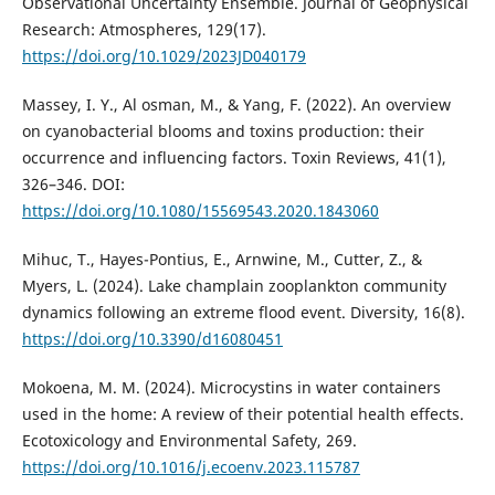
Observational Uncertainty Ensemble. Journal of Geophysical
Research: Atmospheres, 129(17).
https://doi.org/10.1029/2023JD040179
Massey, I. Y., Al osman, M., & Yang, F. (2022). An overview
on cyanobacterial blooms and toxins production: their
occurrence and influencing factors. Toxin Reviews, 41(1),
326–346. DOI:
https://doi.org/10.1080/15569543.2020.1843060
Mihuc, T., Hayes-Pontius, E., Arnwine, M., Cutter, Z., &
Myers, L. (2024). Lake champlain zooplankton community
dynamics following an extreme flood event. Diversity, 16(8).
https://doi.org/10.3390/d16080451
Mokoena, M. M. (2024). Microcystins in water containers
used in the home: A review of their potential health effects.
Ecotoxicology and Environmental Safety, 269.
https://doi.org/10.1016/j.ecoenv.2023.115787