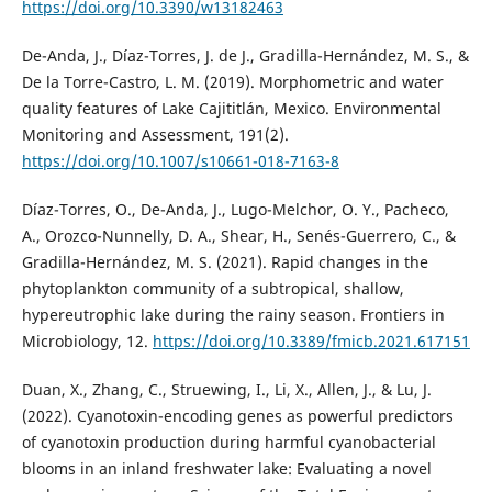
https://doi.org/10.3390/w13182463
De-Anda, J., Díaz-Torres, J. de J., Gradilla-Hernández, M. S., &
De la Torre-Castro, L. M. (2019). Morphometric and water
quality features of Lake Cajititlán, Mexico. Environmental
Monitoring and Assessment, 191(2).
https://doi.org/10.1007/s10661-018-7163-8
Díaz-Torres, O., De-Anda, J., Lugo-Melchor, O. Y., Pacheco,
A., Orozco-Nunnelly, D. A., Shear, H., Senés-Guerrero, C., &
Gradilla-Hernández, M. S. (2021). Rapid changes in the
phytoplankton community of a subtropical, shallow,
hypereutrophic lake during the rainy season. Frontiers in
Microbiology, 12.
https://doi.org/10.3389/fmicb.2021.617151
Duan, X., Zhang, C., Struewing, I., Li, X., Allen, J., & Lu, J.
(2022). Cyanotoxin-encoding genes as powerful predictors
of cyanotoxin production during harmful cyanobacterial
blooms in an inland freshwater lake: Evaluating a novel