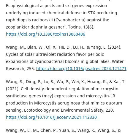
Ecophysiological aspects and sxt genes expression
underlying induced chemical defense in STX-producing
raphidiopsis raciborskii (Cyanobacteria) against the
zooplankter daphnia gessneri. Toxins, 13(6).
https://doi.org/10.3390/toxins13060406
Wang, M., Bian, W., Qi, X., He, D., Lu, H., & Yang, L. (2024).
Cycles of solar ultraviolet radiation favor periodic
expansions of cyanobacterial blooms in global lakes. Water
Research, 255.
https://doi.org/10.1016/j.watres.2024.121471
Wang, S., Ding, P., Lu, S., Wu, P., Wei, X., Huang, R., & Kai, T.
(2021). Cell density-dependent regulation of microcystin
synthetase genes (mcy) expression and microcystin-LR
production in Microcystis aeruginosa that mimics quorum
sensing. Ecotoxicology and Environmental Safety, 220.
https://doi.org/10.1016/j.ecoenv.2021.112330
Wang, W., Li, M., Chen, P., Yuan, S., Wang, K., Wang, S., &