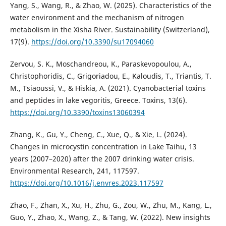
Yang, S., Wang, R., & Zhao, W. (2025). Characteristics of the
water environment and the mechanism of nitrogen
metabolism in the Xisha River. Sustainability (Switzerland),
17(9).
https://doi.org/10.3390/su17094060
Zervou, S. K., Moschandreou, K., Paraskevopoulou, A.,
Christophoridis, C., Grigoriadou, E., Kaloudis, T., Triantis, T.
M., Tsiaoussi, V., & Hiskia, A. (2021). Cyanobacterial toxins
and peptides in lake vegoritis, Greece. Toxins, 13(6).
https://doi.org/10.3390/toxins13060394
Zhang, K., Gu, Y., Cheng, C., Xue, Q., & Xie, L. (2024).
Changes in microcystin concentration in Lake Taihu, 13
years (2007–2020) after the 2007 drinking water crisis.
Environmental Research, 241, 117597.
https://doi.org/10.1016/j.envres.2023.117597
Zhao, F., Zhan, X., Xu, H., Zhu, G., Zou, W., Zhu, M., Kang, L.,
Guo, Y., Zhao, X., Wang, Z., & Tang, W. (2022). New insights