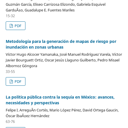
Guzmán García, Eliseo Carrizosa Elizondo, Gabriela Esquivel
GarduÃ±o, Guadalupe E. Fuentes Mariles
15-32
PDF
Metodología para la generación de mapas de riesgo por
inundación en zonas urbanas
Víctor Hugo Alcocer Yamanaka, José Manuel Rodríguez Varela, Víctor
Javier Bourguett Ortiz, Oscar Jesús Llaguno Guilberto, Pedro Misael
Albornoz Góngora
33-55
PDF
La política pública contra la sequía en México: avances,
necesidades y perspectivas
Felipe I. ArreguÃ­n Cortés, Mario López Pérez, David Ortega Gaucin,
Óscar IbaÃ±ez Hernández
63-76