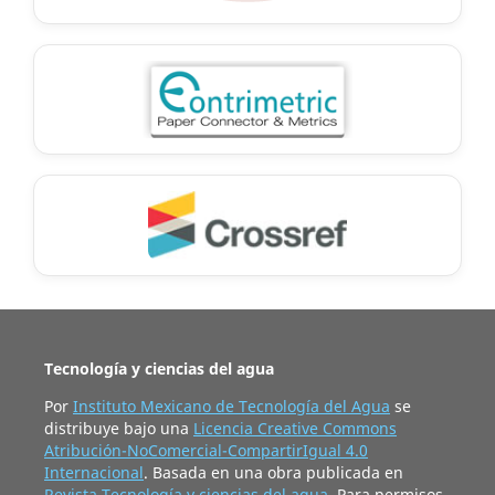
Tecnología y ciencias del agua
Por
Instituto Mexicano de Tecnología del Agua
se
distribuye bajo una
Licencia Creative Commons
Atribución-NoComercial-CompartirIgual 4.0
Internacional
. Basada en una obra publicada en
Revista Tecnología y ciencias del agua
. Para permisos