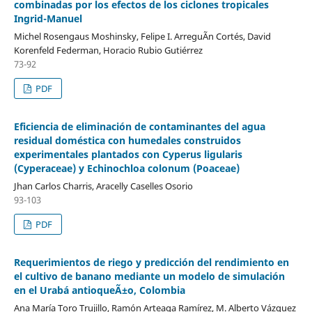
combinadas por los efectos de los ciclones tropicales
Ingrid-Manuel
Michel Rosengaus Moshinsky, Felipe I. ArreguÃ­n Cortés, David
Korenfeld Federman, Horacio Rubio Gutiérrez
73-92
PDF
Eficiencia de eliminación de contaminantes del agua
residual doméstica con humedales construidos
experimentales plantados con Cyperus ligularis
(Cyperaceae) y Echinochloa colonum (Poaceae)
Jhan Carlos Charris, Aracelly Caselles Osorio
93-103
PDF
Requerimientos de riego y predicción del rendimiento en
el cultivo de banano mediante un modelo de simulación
en el Urabá antioqueÃ±o, Colombia
Ana María Toro Trujillo, Ramón Arteaga Ramírez, M. Alberto Vázquez