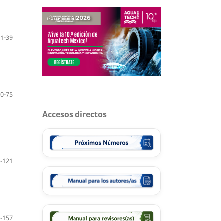
01-39
40-75
Accesos directos
-121
-157