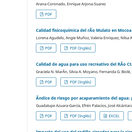
Arana-Coronado, Enrique Arjona-Suarez
PDF
Calidad fisicoquímica del rÃ­o Mulato en Moc
Lorena Agudelo, Angie Muñoz, Valeria Enriquez, Nilsa
PDF
PDF (Inglés)
Calidad de agua para uso recreativo del RÃ­o C
Graciela N. MarÃ­n, Silvia A. Moyano, Fernanda G. Biolé
PDF
PDF (Inglés)
Ãndice de riesgo por acaparamiento del agua: 
Guadalupe Azuara-García, Efrén Palacios, José Alcántara
PDF
PDF (Inglés)
EXCEL
Impacto del uso del rodillo aireador para la si