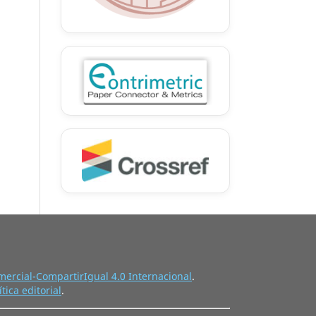
ercial-CompartirIgual 4.0 Internacional
.
ítica editorial
.