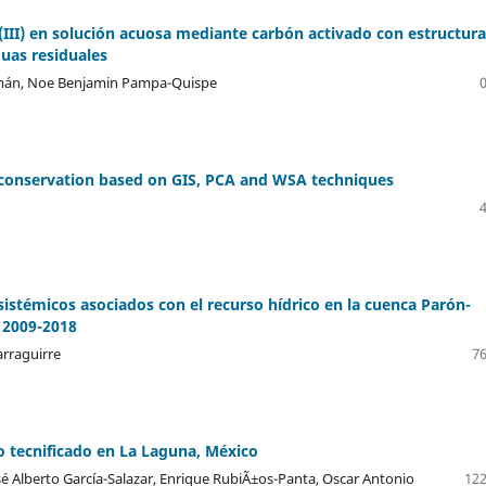
 (III) en solución acuosa mediante carbón activado con estructura
uas residuales
amán, Noe Benjamin Pampa-Quispe
er conservation based on GIS, PCA and WSA techniques
osistémicos asociados con el recurso hídrico en la cuenca Parón-
, 2009-2018
arraguirre
76
o tecnificado en La Laguna, México
é Alberto García-Salazar, Enrique RubiÃ±os-Panta, Oscar Antonio
122