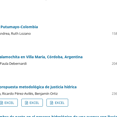
oa Putumayo-Colombia
 Andrea, Ruth Lozano
158
talamochita en Villa María, Córdoba, Argentina
, Paula Debernardi
204
propuesta metodológica de justicia hídrica
, Ricardo Pérez-Avilés, Benjamín Ortiz
236
EXCEL
EXCEL
EXCEL
embra de pasto en el proceso hidrológico de una cuenca con lluvi