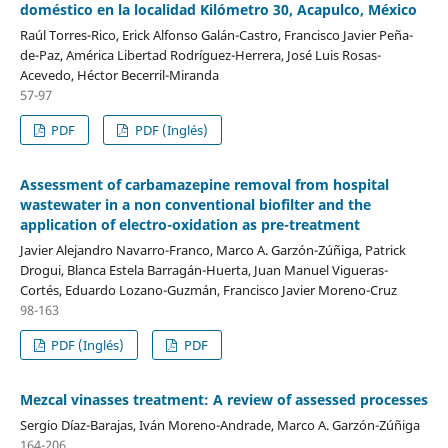
doméstico en la localidad Kilómetro 30, Acapulco, México
Raúl Torres-Rico, Erick Alfonso Galán-Castro, Francisco Javier Peña-
de-Paz, América Libertad Rodríguez-Herrera, José Luis Rosas-
Acevedo, Héctor Becerril-Miranda
57-97
PDF
PDF (Inglés)
Assessment of carbamazepine removal from hospital
wastewater in a non conventional biofilter and the
application of electro-oxidation as pre-treatment
Javier Alejandro Navarro-Franco, Marco A. Garzón-Zúñiga, Patrick
Drogui, Blanca Estela Barragán-Huerta, Juan Manuel Vigueras-
Cortés, Eduardo Lozano-Guzmán, Francisco Javier Moreno-Cruz
98-163
PDF (Inglés)
PDF
Mezcal vinasses treatment: A review of assessed processes
Sergio Díaz-Barajas, Iván Moreno-Andrade, Marco A. Garzón-Zúñiga
164-206