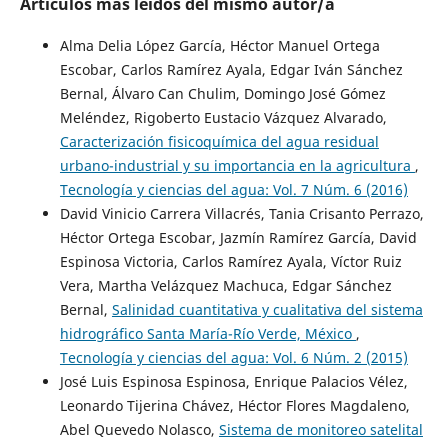
Artículos más leídos del mismo autor/a
Alma Delia López García, Héctor Manuel Ortega
Escobar, Carlos Ramírez Ayala, Edgar Iván Sánchez
Bernal, Álvaro Can Chulim, Domingo José Gómez
Meléndez, Rigoberto Eustacio Vázquez Alvarado,
Caracterización fisicoquímica del agua residual
urbano-industrial y su importancia en la agricultura
,
Tecnología y ciencias del agua: Vol. 7 Núm. 6 (2016)
David Vinicio Carrera Villacrés, Tania Crisanto Perrazo,
Héctor Ortega Escobar, Jazmín Ramírez García, David
Espinosa Victoria, Carlos Ramírez Ayala, Víctor Ruiz
Vera, Martha Velázquez Machuca, Edgar Sánchez
Bernal,
Salinidad cuantitativa y cualitativa del sistema
hidrográfico Santa María-Río Verde, México
,
Tecnología y ciencias del agua: Vol. 6 Núm. 2 (2015)
José Luis Espinosa Espinosa, Enrique Palacios Vélez,
Leonardo Tijerina Chávez, Héctor Flores Magdaleno,
Abel Quevedo Nolasco,
Sistema de monitoreo satelital