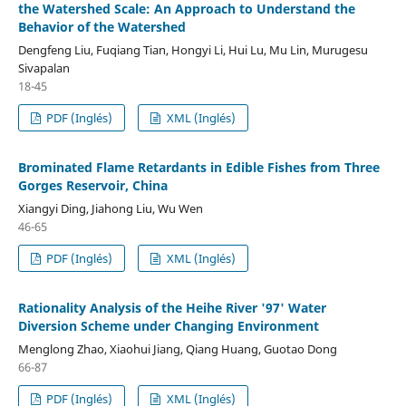
the Watershed Scale: An Approach to Understand the
Behavior of the Watershed
Dengfeng Liu, Fuqiang Tian, Hongyi Li, Hui Lu, Mu Lin, Murugesu
Sivapalan
18-45
PDF (Inglés)
XML (Inglés)
Brominated Flame Retardants in Edible Fishes from Three
Gorges Reservoir, China
Xiangyi Ding, Jiahong Liu, Wu Wen
46-65
PDF (Inglés)
XML (Inglés)
Rationality Analysis of the Heihe River '97' Water
Diversion Scheme under Changing Environment
Menglong Zhao, Xiaohui Jiang, Qiang Huang, Guotao Dong
66-87
PDF (Inglés)
XML (Inglés)