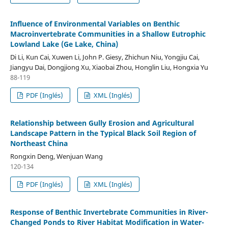
Influence of Environmental Variables on Benthic
Macroinvertebrate Communities in a Shallow Eutrophic
Lowland Lake (Ge Lake, China)
Di Li, Kun Cai, Xuwen Li, John P. Giesy, Zhichun Niu, Yongjiu Cai,
Jiangyu Dai, Dongjiong Xu, Xiaobai Zhou, Honglin Liu, Hongxia Yu
88-119
PDF (Inglés)
XML (Inglés)
Relationship between Gully Erosion and Agricultural
Landscape Pattern in the Typical Black Soil Region of
Northeast China
Rongxin Deng, Wenjuan Wang
120-134
PDF (Inglés)
XML (Inglés)
Response of Benthic Invertebrate Communities in River-
Changed Ponds to River Habitat Modification in Water-