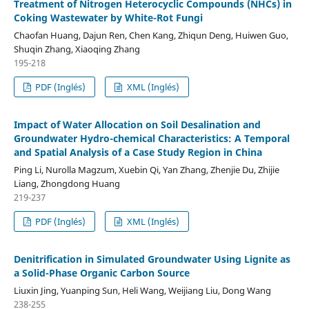
Treatment of Nitrogen Heterocyclic Compounds (NHCs) in
Coking Wastewater by White-Rot Fungi
Chaofan Huang, Dajun Ren, Chen Kang, Zhiqun Deng, Huiwen Guo,
Shuqin Zhang, Xiaoqing Zhang
195-218
PDF (Inglés)
XML (Inglés)
Impact of Water Allocation on Soil Desalination and
Groundwater Hydro-chemical Characteristics: A Temporal
and Spatial Analysis of a Case Study Region in China
Ping Li, Nurolla Magzum, Xuebin Qi, Yan Zhang, Zhenjie Du, Zhijie
Liang, Zhongdong Huang
219-237
PDF (Inglés)
XML (Inglés)
Denitrification in Simulated Groundwater Using Lignite as
a Solid-Phase Organic Carbon Source
Liuxin Jing, Yuanping Sun, Heli Wang, Weijiang Liu, Dong Wang
238-255