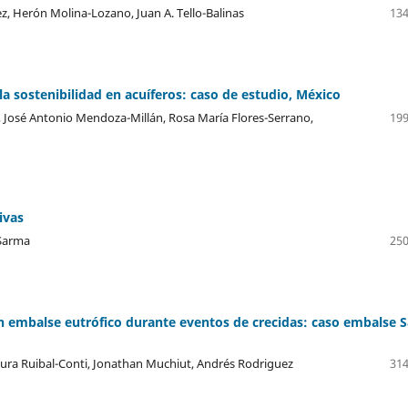
ez, Herón Molina-Lozano, Juan A. Tello-Balinas
134
a sostenibilidad en acuíferos: caso de estudio, México
, José Antonio Mendoza-Millán, Rosa María Flores-Serrano,
199
ivas
 Sarma
250
n embalse eutrófico durante eventos de crecidas: caso embalse 
aura Ruibal-Conti, Jonathan Muchiut, Andrés Rodriguez
314