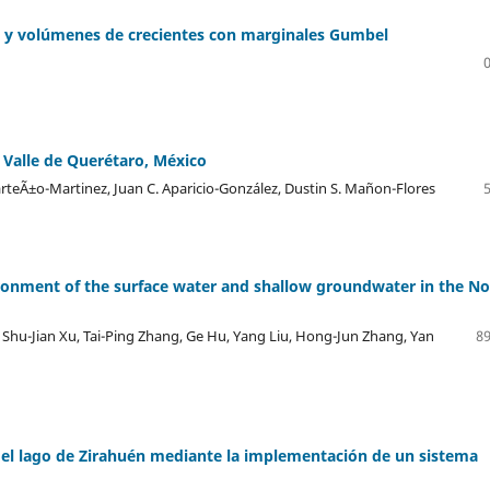
co y volúmenes de crecientes con marginales Gumbel
l Valle de Querétaro, México
arteÃ±o-Martinez, Juan C. Aparicio-González, Dustin S. Mañon-Flores
ronment of the surface water and shallow groundwater in the No
, Shu-Jian Xu, Tai-Ping Zhang, Ge Hu, Yang Liu, Hong-Jun Zhang, Yan
89
n el lago de Zirahuén mediante la implementación de un sistema