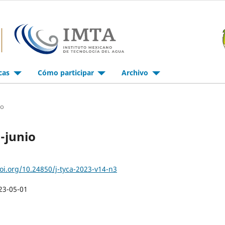
icas
Cómo participar
Archivo
io
-junio
doi.org/10.24850/j-tyca-2023-v14-n3
23-05-01