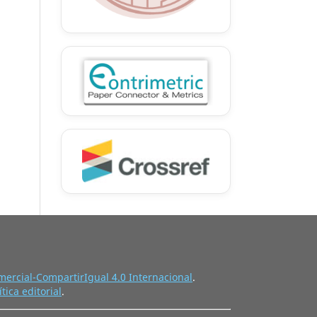
ercial-CompartirIgual 4.0 Internacional
.
ítica editorial
.