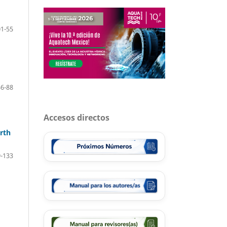
01-55
56-88
Accesos directos
rth
-133