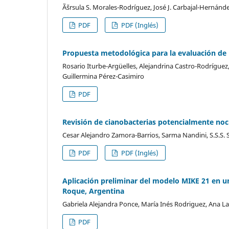
Ãšrsula S. Morales-Rodríguez, José J. Carbajal-Hernánd
PDF
PDF (Inglés)
Propuesta metodológica para la evaluación de l
Rosario Iturbe-Argüelles, Alejandrina Castro-Rodríguez
Guillermina Pérez-Casimiro
PDF
Revisión de cianobacterias potencialmente noc
Cesar Alejandro Zamora-Barrios, Sarma Nandini, S.S.S.
PDF
PDF (Inglés)
Aplicación preliminar del modelo MIKE 21 en u
Roque, Argentina
Gabriela Alejandra Ponce, María Inés Rodriguez, Ana L
PDF