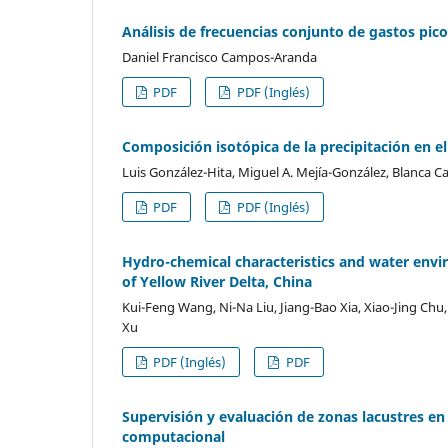
Análisis de frecuencias conjunto de gastos pi
Daniel Francisco Campos-Aranda
PDF
PDF (Inglés)
Composición isotópica de la precipitación en e
Luis González-Hita, Miguel A. Mejía-González, Blanca C
PDF
PDF (Inglés)
Hydro-chemical characteristics and water envi
of Yellow River Delta, China
Kui-Feng Wang, Ni-Na Liu, Jiang-Bao Xia, Xiao-Jing Chu
Xu
PDF (Inglés)
PDF
Supervisión y evaluación de zonas lacustres e
computacional