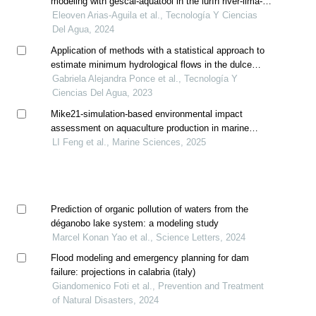
modeling with gescal-aquatool in the lurín river-lima-
peru
Eleoven Arias-Aguila et al., Tecnología Y Ciencias
Del Agua, 2024
Application of methods with a statistical approach to
estimate minimum hydrological flows in the dulce
river (argentina): individual indices and flow regime
Gabriela Alejandra Ponce et al., Tecnología Y
Ciencias Del Agua, 2023
Mike21-simulation-based environmental impact
assessment on aquaculture production in marine
pastures: a case study of genghai no. 1
LI Feng et al., Marine Sciences, 2025
Prediction of organic pollution of waters from the
déganobo lake system: a modeling study
Marcel Konan Yao et al., Science Letters, 2024
Flood modeling and emergency planning for dam
failure: projections in calabria (italy)
Giandomenico Foti et al., Prevention and Treatment
of Natural Disasters, 2024