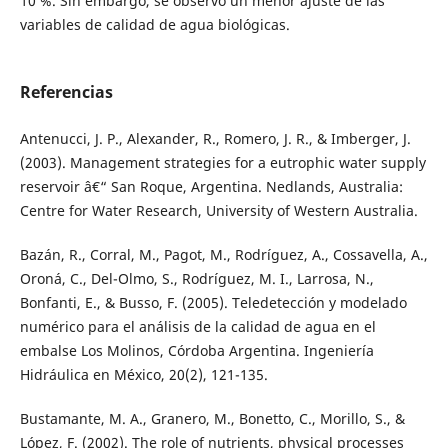
10 %. Sin embargo, se observó un menor ajuste de las
variables de calidad de agua biológicas.
Referencias
Antenucci, J. P., Alexander, R., Romero, J. R., & Imberger, J.
(2003). Management strategies for a eutrophic water supply
reservoir â€“ San Roque, Argentina. Nedlands, Australia:
Centre for Water Research, University of Western Australia.
Bazán, R., Corral, M., Pagot, M., Rodríguez, A., Cossavella, A.,
Oroná, C., Del-Olmo, S., Rodríguez, M. I., Larrosa, N.,
Bonfanti, E., & Busso, F. (2005). Teledetección y modelado
numérico para el análisis de la calidad de agua en el
embalse Los Molinos, Córdoba Argentina. Ingeniería
Hidráulica en México, 20(2), 121-135.
Bustamante, M. A., Granero, M., Bonetto, C., Morillo, S., &
López, F. (2002). The role of nutrients, physical processes