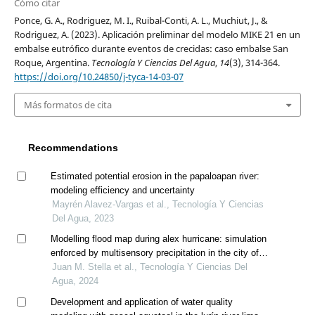
Cómo citar
Ponce, G. A., Rodriguez, M. I., Ruibal-Conti, A. L., Muchiut, J., &
Rodriguez, A. (2023). Aplicación preliminar del modelo MIKE 21 en un
embalse eutrófico durante eventos de crecidas: caso embalse San
Roque, Argentina.
Tecnología Y Ciencias Del Agua
,
14
(3), 314-364.
https://doi.org/10.24850/j-tyca-14-03-07
Más formatos de cita
Recommendations
Estimated potential erosion in the papaloapan river:
modeling efficiency and uncertainty
Mayrén Alavez-Vargas et al., Tecnología Y Ciencias
Del Agua, 2023
Modelling flood map during alex hurricane: simulation
enforced by multisensory precipitation in the city of
monterrey, mexico
Juan M. Stella et al., Tecnología Y Ciencias Del
Agua, 2024
Development and application of water quality