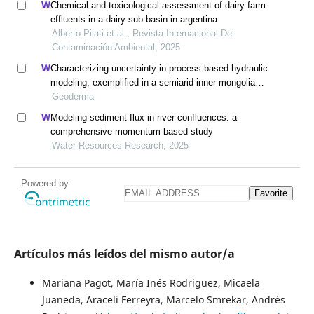
Chemical and toxicological assessment of dairy farm
effluents in a dairy sub-basin in argentina
Alberto Pilati et al., Revista Internacional De
Contaminación Ambiental, 2025
Characterizing uncertainty in process-based hydraulic
modeling, exemplified in a semiarid inner mongolia
steppe
Geoderma
Modeling sediment flux in river confluences: a
comprehensive momentum-based study
Water Resources Research, 2025
Powered by
Favorite
Artículos más leídos del mismo autor/a
Mariana Pagot, María Inés Rodriguez, Micaela
Juaneda, Araceli Ferreyra, Marcelo Smrekar, Andrés