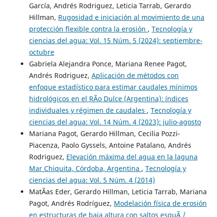
García, Andrés Rodriguez, Leticia Tarrab, Gerardo
Hillman,
Rugosidad e iniciación al movimiento de una
protección flexible contra la erosión
,
Tecnología y
ciencias del agua: Vol. 15 Núm. 5 (2024): septiembre-
octubre
Gabriela Alejandra Ponce, Mariana Renee Pagot,
Andrés Rodriguez,
Aplicación de métodos con
enfoque estadístico para estimar caudales mínimos
hidrológicos en el RÃ­o Dulce (Argentina): índices
individuales y régimen de caudales
,
Tecnología y
ciencias del agua: Vol. 14 Núm. 4 (2023): julio-agosto
Mariana Pagot, Gerardo Hillman, Cecilia Pozzi-
Piacenza, Paolo Gyssels, Antoine Patalano, Andrés
Rodriguez,
Elevación máxima del agua en la laguna
Mar Chiquita, Córdoba, Argentina
,
Tecnología y
ciencias del agua: Vol. 5 Núm. 4 (2014)
MatÃ­as Eder, Gerardo Hillman, Leticia Tarrab, Mariana
Pagot, Andrés Rodríguez,
Modelación física de erosión
en estructuras de baja altura con saltos esquÃ­ /