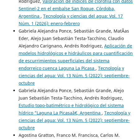
Rodriguez,
Valoración de índices de clorofila con datos
Sentinel-2 en el embalse San Roque, Córdoba,
Argentina
,
Tecnología y ciencias del agua: Vol. 17
Núm. 1 (2026): enero-febrero
Gabriela Alejandra Ponce, Sebastián Grande, MatÃ­as
Eder, Alejo Juan Sebastián Testa-Tacchino, Claudio
Alejandro Carignano, Andrés Rodriguez,
Aplicación de
modelos hidrológicos e hidráulicos para cuantificación
de escurrimientos superficiales del sistema
endorreico cuenca Laguna La Picasa
,
Tecnología y
ciencias del agua: Vol. 13 Núm. 5 (2022): septiembre-
octubre
Gabriela Alejandra Ponce, Sebastián Grande, Alejo
Juan Sebastián Testa-Tacchino, Andrés Rodriguez,
Estudio topo-batimétrico e hidrológico del sistema
hídrico "Laguna La Picasaâ€, Argentina
,
Tecnología y
ciencias del agua: Vol. 13 Núm. 5 (2022): septiembre-
octubre
Agostina Gratton, Franco M. Francisca, Carlos M.