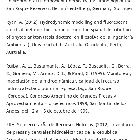
Environmental Handbook of Chemistry. In: Limnology of the
San Roque Reservoir. Berlin/Heidelberg, Germany: Springer.
Ryan, A. (2012). Hydrodynamic modelling and fluorescent
spectral methods for characterizing the spatial distribution
of phytoplankton (tesis doctoral en filosofÃ­a de la ingeniería
Ambiental). Universidad de Australia Occidental, Perth,
Australia.
Ruibal, A. L., Bustamante, A., López, F., Buscaglia, G., Berra,
C., Granero, M., Arnica, D. L., & Pirad, C. (1999). Monitoreo y
modelación de la hidrodinámica y calidad del recurso
hídrico afectado por una represa: lago San Roque
(Córdoba). Congreso Argentino de Grandes Presas y
Aprovechamiento Hidroeléctricos 1999, San Martín de los
Andes, del 12 al 15 de octubre de 1999.
SRH, SubsecretarÃ­a de Recursos Hídricos. (2012). Inventario
de presas y centrales hidroeléctricas de la República
Argentina. Tomo III. Argentina: Ministerio de Planificación