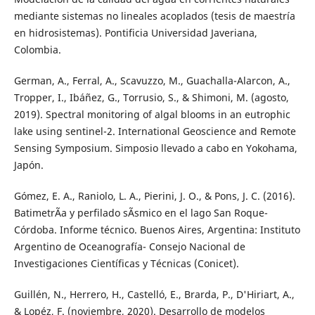
mediante sistemas no lineales acoplados (tesis de maestría
en hidrosistemas). Pontificia Universidad Javeriana,
Colombia.
German, A., Ferral, A., Scavuzzo, M., Guachalla-Alarcon, A.,
Tropper, I., Ibáñez, G., Torrusio, S., & Shimoni, M. (agosto,
2019). Spectral monitoring of algal blooms in an eutrophic
lake using sentinel-2. International Geoscience and Remote
Sensing Symposium. Simposio llevado a cabo en Yokohama,
Japón.
Gómez, E. A., Raniolo, L. A., Pierini, J. O., & Pons, J. C. (2016).
BatimetrÃ­a y perfilado sÃ­smico en el lago San Roque-
Córdoba. Informe técnico. Buenos Aires, Argentina: Instituto
Argentino de Oceanografía- Consejo Nacional de
Investigaciones Científicas y Técnicas (Conicet).
Guillén, N., Herrero, H., Castelló, E., Brarda, P., D'Hiriart, A.,
& Lopéz, F. (noviembre, 2020). Desarrollo de modelos