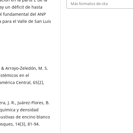
Más formatos de cita
ay un déficit de hasta
ol fundamental del ANP
 para el Valle de San Luis
 & Arroyo-Zeledón, M. S.
istémicos en el
América Central, 65(2),
a, J. R., Juárez-Flores, B.
n química y densidad
bustivas de encino blanco
osques, 14(3), 81-94.