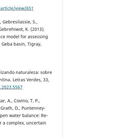
article/view/651
 Gebresilassie, S.,
 Gebrehiwot, K. (2013).
ance model for assessing
 Geba basin, Tigray,
lizando naturaleza: sobre
tina. Letras Verdes, 33,
3.2023.5567
r, A., Covino, T. P.,
McGrath, D., Puntenney-
 open water balance: Re‐
r a complex, uncertain