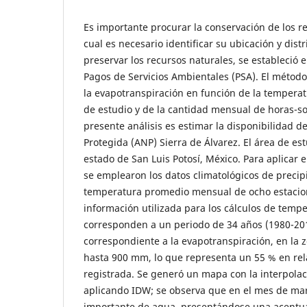
Es importante procurar la conservación de los re
cual es necesario identificar su ubicación y distr
preservar los recursos naturales, se estableció
Pagos de Servicios Ambientales (PSA). El métod
la evapotranspiración en función de la temperatu
de estudio y de la cantidad mensual de horas-sol 
presente análisis es estimar la disponibilidad d
Protegida (ANP) Sierra de Álvarez. El área de est
estado de San Luis Potosí, México. Para aplicar
se emplearon los datos climatológicos de precip
temperatura promedio mensual de ocho estacion
información utilizada para los cálculos de tempe
corresponden a un periodo de 34 años (1980-201
correspondiente a la evapotranspiración, en la 
hasta 900 mm, lo que representa un 55 % en rela
registrada. Se generó un mapa con la interpolac
aplicando IDW; se observa que en el mes de mar
importante de agua, presentándose una acentuac