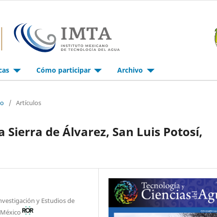
icas
Cómo participar
Archivo
io
/
Artículos
 Sierra de Álvarez, San Luis Potosí,
nvestigación y Estudios de
, México