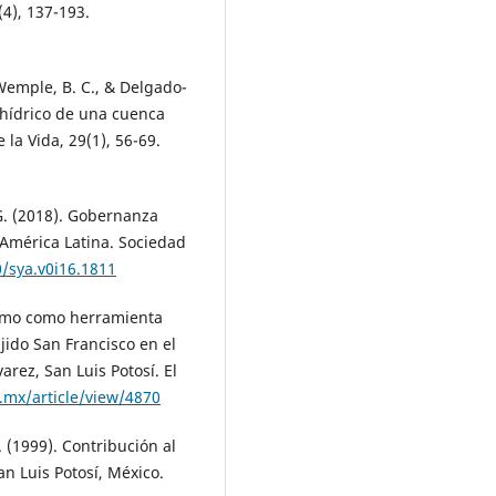
(4), 137-193.
Wemple, B. C., & Delgado-
 hídrico de una cuenca
 la Vida, 29(1), 56-69.
 G. (2018). Gobernanza
 América Latina. Sociedad
0/sya.v0i16.1811
rismo como herramienta
ido San Francisco en el
arez, San Luis Potosí. El
.mx/article/view/4870
 J. (1999). Contribución al
an Luis Potosí, México.