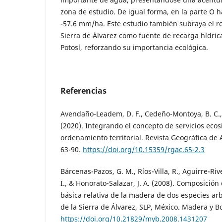
zona de estudio. De igual forma, en la parte O h
-57.6 mm/ha. Este estudio también subraya el r
Sierra de Álvarez como fuente de recarga hídrica
Potosí, reforzando su importancia ecológica.
Referencias
Avendaño-Leadem, D. F., Cedeño-Montoya, B. C.,
(2020). Integrando el concepto de servicios ecos
ordenamiento territorial. Revista Geográfica de 
63-90.
https://doi.org/10.15359/rgac.65-2.3
Bárcenas-Pazos, G. M., Ríos-Villa, R., Aguirre-River
I., & Honorato-Salazar, J. A. (2008). Composició
básica relativa de la madera de dos especies ar
de la Sierra de Álvarez, SLP, México. Madera y B
https://doi.org/10.21829/myb.2008.1431207