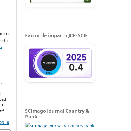
rmisos
Factor de impacto JCR-SCIE
 esta
ca
.,
&
idad
is
SCImago Journal Country &
Del
Rank
-03-10