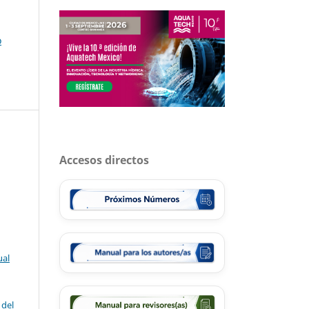
o
Accesos directos
ual
 del