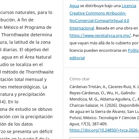
Agua
se distribuye bajo una
Licencia
cursos naturales, para lo
Creative Commons Atribución-
ibución. A fin de
NoComercial-CompartirIgual 4.0
 en México el Programa de
Internacional
. Basada en una obra en
o Thornthwaite determina
https://www.revistatyca.org.mx/
. Pe
ra, la latitud de la zona
que vayan más allá de lo cubierto por
diarias. El objetivo del
licencia pueden encontrarse en
Políti
e agua en el Área Natural
editorial
udio se localiza en el
 el método de Thornthwaite
Cómo citar
itación total mensual y
Cárdenas-Tristán, A., Cáceres-Ruiz, K. L
es meteorológicas. La
Reyes-Cárdenas, O., Wu, H., Galindo-
ratura y precipitación
Mendoza, M. G., Aldama-Aguilera, C., 
4). En lo
Charcas-Salazar, H. (2026). Disponibil
zona de estudio se obtuvo
de agua en la Sierra de Álvarez, San Lu
ción con la precipitación
Potosí, México.
Tecnología Y Ciencias 
Agua
,
17
(3), 387-409.
ión de los datos
https://doi.org/10.24850/j-tyca-2026
zo se presenta un déficit
ión en la parte E de la