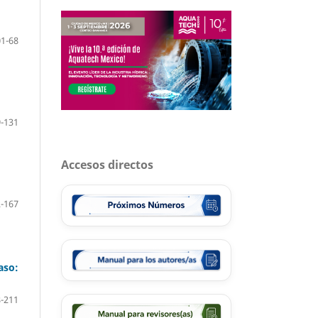
01-68
-131
Accesos directos
-167
aso:
-211