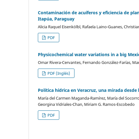
Contaminación de acuíferos y eficiencia de pla
Itapúa, Paraguay
Alicia Raquel Eisenkölbl, Rafaela Laino-Guanes, Christ
PDF
Physicochemical water variations in a big Mexi
Omar Rivera-Cervantes, Fernando González-Farías, M
PDF (Inglés)
Política hídrica en Veracruz, una mirada desde l
María del Carmen Maganda-Ramírez, María del Socorro A
Georgina Vidriales-Chan, Miriam G. Ramos-Escobedo
PDF