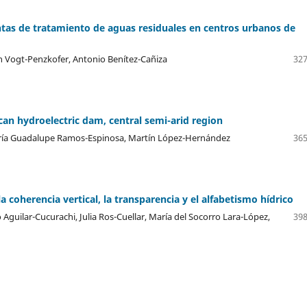
ntas de tratamiento de aguas residuales en centros urbanos de
ian Vogt-Penzkofer, Antonio Benítez-Cañiza
327
can hydroelectric dam, central semi-arid region
aría Guadalupe Ramos-Espinosa, Martín López-Hernández
365
a coherencia vertical, la transparencia y el alfabetismo hídrico
guilar-Cucurachi, Julia Ros-Cuellar, María del Socorro Lara-López,
398