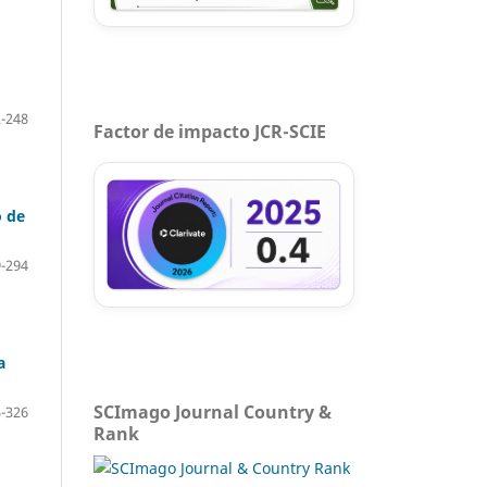
-248
Factor de impacto JCR-SCIE
o de
-294
a
SCImago Journal Country &
-326
Rank