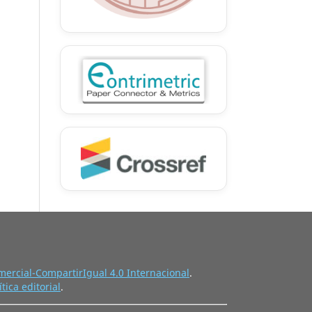
ercial-CompartirIgual 4.0 Internacional
.
ítica editorial
.