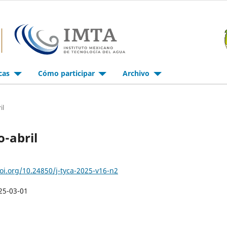
icas
Cómo participar
Archivo
il
o-abril
doi.org/10.24850/j-tyca-2025-v16-n2
25-03-01