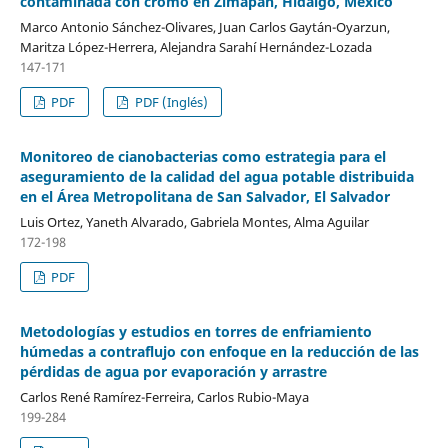
contaminada con cromo en Zimapán, Hidalgo, México
Marco Antonio Sánchez-Olivares, Juan Carlos Gaytán-Oyarzun,
Maritza López-Herrera, Alejandra Sarahí Hernández-Lozada
147-171
PDF
PDF (Inglés)
Monitoreo de cianobacterias como estrategia para el
aseguramiento de la calidad del agua potable distribuida
en el Área Metropolitana de San Salvador, El Salvador
Luis Ortez, Yaneth Alvarado, Gabriela Montes, Alma Aguilar
172-198
PDF
Metodologías y estudios en torres de enfriamiento
húmedas a contraflujo con enfoque en la reducción de las
pérdidas de agua por evaporación y arrastre
Carlos René Ramírez-Ferreira, Carlos Rubio-Maya
199-284