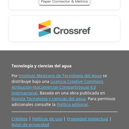
Tecnología y ciencias del agua
Por
Instituto Mexicano de Tecnología del Agua
se
distribuye bajo una
Licencia Creative Commons
Atribución-NoComercial-CompartirIgual 4.0
Internacional
. Basada en una obra publicada en
Revista Tecnología y ciencias del agua
. Para permisos
adicionales consulte la
Política editorial
.
Créditos
|
Políticas de uso
|
Propiedad intelectual
|
Aviso de privacidad