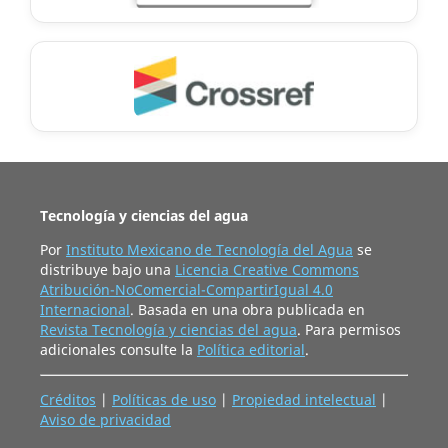
Tecnología y ciencias del agua
Por
Instituto Mexicano de Tecnología del Agua
se
distribuye bajo una
Licencia Creative Commons
Atribución-NoComercial-CompartirIgual 4.0
Internacional
. Basada en una obra publicada en
Revista Tecnología y ciencias del agua
. Para permisos
adicionales consulte la
Política editorial
.
Créditos
|
Políticas de uso
|
Propiedad intelectual
|
Aviso de privacidad