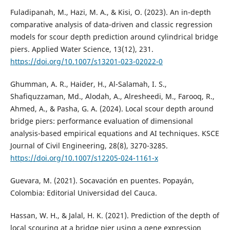
Fuladipanah, M., Hazi, M. A., & Kisi, O. (2023). An in-depth
comparative analysis of data-driven and classic regression
models for scour depth prediction around cylindrical bridge
piers. Applied Water Science, 13(12), 231.
https://doi.org/10.1007/s13201-023-02022-0
Ghumman, A. R., Haider, H., Al-Salamah, I. S.,
Shafiquzzaman, Md., Alodah, A., Alresheedi, M., Farooq, R.,
Ahmed, A., & Pasha, G. A. (2024). Local scour depth around
bridge piers: performance evaluation of dimensional
analysis-based empirical equations and AI techniques. KSCE
Journal of Civil Engineering, 28(8), 3270-3285.
https://doi.org/10.1007/s12205-024-1161-x
Guevara, M. (2021). Socavación en puentes. Popayán,
Colombia: Editorial Universidad del Cauca.
Hassan, W. H., & Jalal, H. K. (2021). Prediction of the depth of
local scouring at a bridge pier using a gene expression