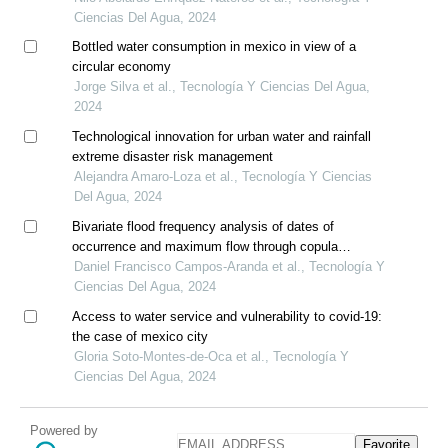
Ciencias Del Agua, 2024
Bottled water consumption in mexico in view of a
circular economy
Jorge Silva et al., Tecnología Y Ciencias Del Agua,
2024
Technological innovation for urban water and rainfall
extreme disaster risk management
Alejandra Amaro-Loza et al., Tecnología Y Ciencias
Del Agua, 2024
Bivariate flood frequency analysis of dates of
occurrence and maximum flow through copula
functions
Daniel Francisco Campos-Aranda et al., Tecnología Y
Ciencias Del Agua, 2024
Access to water service and vulnerability to covid-19:
the case of mexico city
Gloria Soto-Montes-de-Oca et al., Tecnología Y
Ciencias Del Agua, 2024
Powered by
Favorite