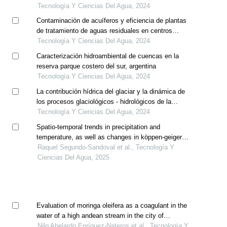
ingeniería civil en cuba, perú y mozambique
Tecnología Y Ciencias Del Agua, 2024
Contaminación de acuíferos y eficiencia de plantas
de tratamiento de aguas residuales en centros
urbanos de itapúa, paraguay
Tecnología Y Ciencias Del Agua, 2024
Caracterización hidroambiental de cuencas en la
reserva parque costero del sur, argentina
Tecnología Y Ciencias Del Agua, 2024
La contribución hídrica del glaciar y la dinámica de
los procesos glaciológicos - hidrológicos de la
cuenca. caso yanamarey, cordillera blanca, perú
Tecnología Y Ciencias Del Agua, 2024
Spatio-temporal trends in precipitation and
temperature, as well as changes in köppen-geiger
climate classes in the sila river sub-basin, mexico
Raquel Segundo-Sandoval et al., Tecnología Y
(1956-2015)
Ciencias Del Agua, 2025
Evaluation of moringa oleifera as a coagulant in the
water of a high andean stream in the city of
huancavelica, peru
Nilo Abelardo Enríquez-Nateros et al., Tecnología Y