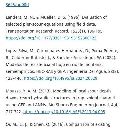
8695/ad08ff
Landers, M. N., & Mueller, D. S. (1996). Evaluation of
selected pier-scour equations using field data.
Transportation Research Record, 1523(1), 186-195.
https://doi.org/10.1177/0361198196152300123
López-Silva, M., Carmenates-Hernández, D., Poma-Puente,
R., Calderón-Rufasto, J., & Sanchez-Verastegui, W. (2024).
Modelos de resistencia al flujo en río de montaña:
semiempíricos, HEC-RAS y GEP. Ingeniería Del Agua, 28(2),
123–140.
https://doi.org/10.4995/ia.2024.20629
Moussa, Y. A. M. (2013). Modeling of local scour depth
downstream hydraulic structures in trapezoidal channel
using GEP and ANNs. Ain Shams Engineering Journal, 4(4),
717-722.
https://doi.org/10.1016/J.ASEJ.2013.04.005
Qi, M., Li, J., & Chen, Q. (2016). Comparison of existing