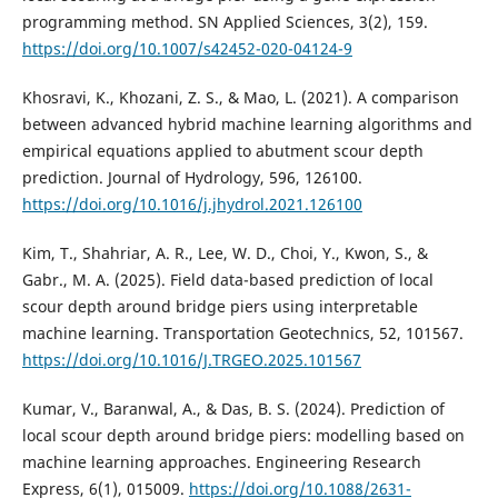
programming method. SN Applied Sciences, 3(2), 159.
https://doi.org/10.1007/s42452-020-04124-9
Khosravi, K., Khozani, Z. S., & Mao, L. (2021). A comparison
between advanced hybrid machine learning algorithms and
empirical equations applied to abutment scour depth
prediction. Journal of Hydrology, 596, 126100.
https://doi.org/10.1016/j.jhydrol.2021.126100
Kim, T., Shahriar, A. R., Lee, W. D., Choi, Y., Kwon, S., &
Gabr., M. A. (2025). Field data-based prediction of local
scour depth around bridge piers using interpretable
machine learning. Transportation Geotechnics, 52, 101567.
https://doi.org/10.1016/J.TRGEO.2025.101567
Kumar, V., Baranwal, A., & Das, B. S. (2024). Prediction of
local scour depth around bridge piers: modelling based on
machine learning approaches. Engineering Research
Express, 6(1), 015009.
https://doi.org/10.1088/2631-